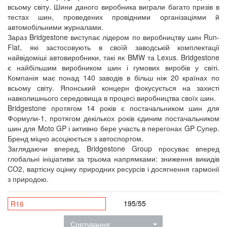
всьому світу. Шини даного виробника виграли багато призів в
тестах шин, проведених провідними організаціями й
автомобільними журналами.
Зараз Bridgestone виступає лідером по виробництву шин Run-
Flat, які застосовують в своїй заводській комплектації
найвідоміші автовиробники, такі як BMW та Lexus. Bridgestone
є найбільшим виробником шин і гумових виробів у світі.
Компанія має понад 140 заводів в більш ніж 20 країнах по
всьому світу. Японський концерн фокусується на захисті
навколишнього середовища в процесі виробництва своїх шин.
Bridgestone протягом 14 років є постачальником шин для
Формули-1, протягом декількох років єдиним постачальником
шин для Moto GP і активно бере участь в перегонах GP Супер.
Бренд міцно асоціюється з автоспортом.
Заглядаючи вперед, Bridgestone Group просуває вперед
глобальні ініціативи за трьома напрямками: зниження викидів
CO2, вартісну оцінку природних ресурсів і досягнення гармонії
з природою.
195/55
R16
Сортування