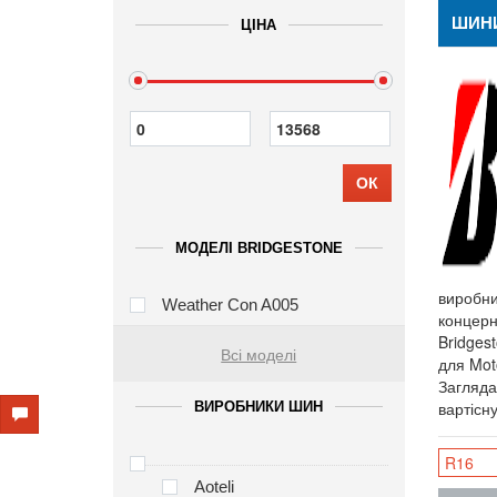
ШИНИ
ЦІНА
ОК
МОДЕЛІ BRIDGESTONE
виробни
Weather Con A005
концерн
Bridges
Всі моделі
для Mot
Загляда
вартісн
ВИРОБНИКИ ШИН
R16
Aoteli