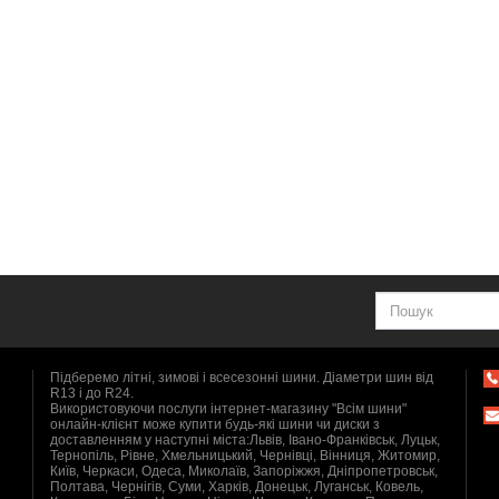
Підберемо літні, зимові і всесезонні шини. Діаметри шин від
R13 і до R24.
Використовуючи послуги інтернет-магазину "Всім шини"
онлайн-клієнт може купити будь-які шини чи диски з
доставленням у наступні міста:Львів, Івано-Франківськ, Луцьк,
Тернопіль, Рівне, Хмельницький, Чернівці, Вінниця, Житомир,
Київ, Черкаси, Одеса, Миколаїв, Запоріжжя, Дніпропетровськ,
Полтава, Чернігів, Суми, Харків, Донецьк, Луганськ, Ковель,