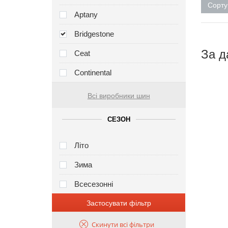
Сорту
Aptany
Bridgestone
За д
Ceat
Continental
Всі виробники шин
СЕЗОН
Літо
Зима
Всесезонні
Застосувати фільтр
Скинути всі фільтри