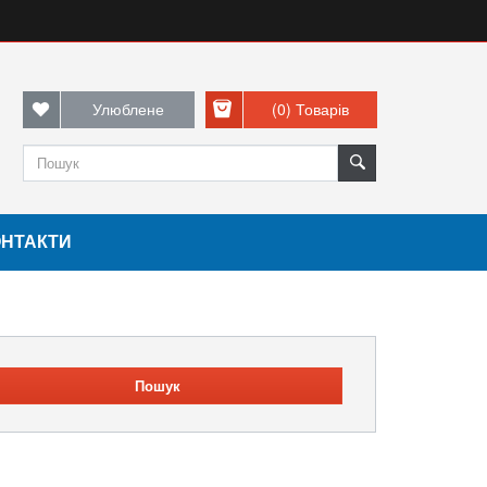
Улюблене
(0)
Товарів
ОНТАКТИ
Пошук