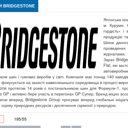
 BRIDGESTONE
Японська ком
м. Куруме. 
гордість» і
продукцію та
Шини даного
проведених
журналами.
Зараз Bridg
Flat, які зас
автовиробник
ком шин і гумових виробів у світі. Компанія має понад 140 заводів
 фокусується на захисті навколишнього середовища в процесі виро
tone протягом 14 років є постачальником шин для Формули-1, пр
o GP і активно бере участь в перегонах GP Супер. Бренд міцно асо
ючи вперед, Bridgestone Group просуває вперед глобальні ініціа
у оцінку природних ресурсів і досягнення гармонії з природою.
195/55