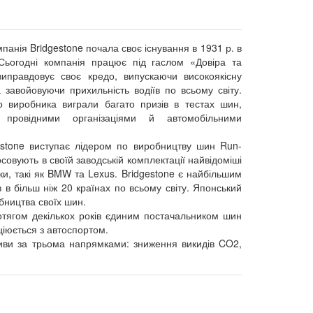
панія Bridgestone почала своє існування в 1931 р. в
Сьогодні компанія працює під гаслом «Довіра та
 виправдовує своє кредо, випускаючи високоякісну
 завойовуючи прихильність водіїв по всьому світу.
 виробника виграли багато призів в тестах шин,
 провідними організаціями й автомобільними
estone виступає лідером по виробництву шин Run-
тосовують в своїй заводській комплектації найвідоміші
и, такі як BMW та Lexus. Bridgestone є найбільшим
 в більш ніж 20 країнах по всьому світу. Японський
бництва своїх шин.
отягом декількох років єдиним постачальником шин
ціюється з автоспортом.
тиви за трьома напрямками: зниження викидів CO2,