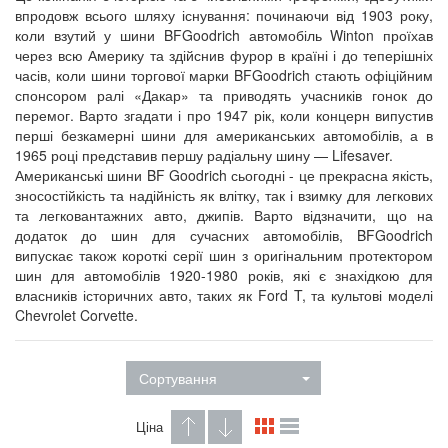
впродовж всього шляху існування: починаючи від 1903 року,
коли взутий у шини BFGoodrich автомобіль Winton проїхав
через всю Америку та здійснив фурор в країні і до теперішніх
часів, коли шини торгової марки BFGoodrich стають офіційним
спонсором ралі «Дакар» та приводять учасників гонок до
перемог. Варто згадати і про 1947 рік, коли концерн випустив
перші безкамерні шини для американських автомобілів, а в
1965 році представив першу радіальну шину — Lifesaver.
Американські шини BF Goodrich сьогодні - це прекрасна якість,
зносостійкість та надійність як влітку, так і взимку для легкових
та легковантажних авто, джипів. Варто відзначити, що на
додаток до шин для сучасних автомобілів, BFGoodrich
випускає також короткі серії шин з оригінальним протектором
шин для автомобілів 1920-1980 років, які є знахідкою для
власників історичних авто, таких як Ford T, та культові моделі
Chevrolet Corvette.
Сортування
Ціна