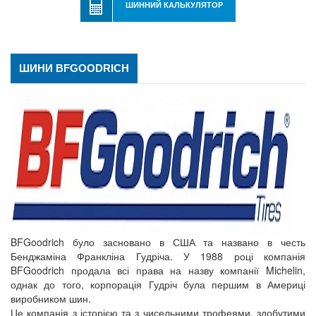
ШИННИЙ КАЛЬКУЛЯТОР
ШИНИ BFGOODRICH
BFGoodrich було засновано в США та названо в честь
Бенджаміна Франкліна Гудріча. У 1988 році компанія
BFGoodrich продала всі права на назву компанії Michelin,
однак до того, корпорація Гудріч була першим в Америці
виробником шин.
Це компанія з історією та з чисельними трофеями, здобутими