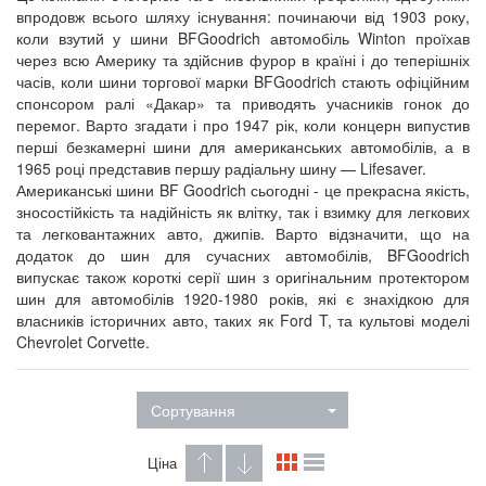
впродовж всього шляху існування: починаючи від 1903 року,
коли взутий у шини BFGoodrich автомобіль Winton проїхав
через всю Америку та здійснив фурор в країні і до теперішніх
часів, коли шини торгової марки BFGoodrich стають офіційним
спонсором ралі «Дакар» та приводять учасників гонок до
перемог. Варто згадати і про 1947 рік, коли концерн випустив
перші безкамерні шини для американських автомобілів, а в
1965 році представив першу радіальну шину — Lifesaver.
Американські шини BF Goodrich сьогодні - це прекрасна якість,
зносостійкість та надійність як влітку, так і взимку для легкових
та легковантажних авто, джипів. Варто відзначити, що на
додаток до шин для сучасних автомобілів, BFGoodrich
випускає також короткі серії шин з оригінальним протектором
шин для автомобілів 1920-1980 років, які є знахідкою для
власників історичних авто, таких як Ford T, та культові моделі
Chevrolet Corvette.
Сортування
Ціна