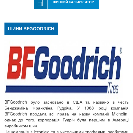
ШИННИЙ КАЛЬКУЛЯТОР
ШИНИ BFGOODRICH
BFGoodrich було засновано в США та названо в честь
Бенджаміна Франкліна Гудріча. У 1988 році компанія
BFGoodrich продала всі права на назву компанії Michelin,
однак до того, корпорація Гудріч була першим в Америці
виробником шин.
Це компанія з історією та з чисельними трофеями, здобутими