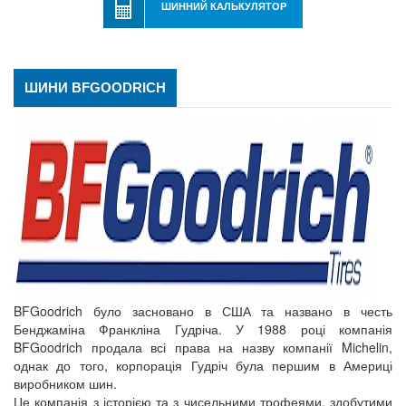
ШИННИЙ КАЛЬКУЛЯТОР
ШИНИ BFGOODRICH
BFGoodrich було засновано в США та названо в честь
Бенджаміна Франкліна Гудріча. У 1988 році компанія
BFGoodrich продала всі права на назву компанії Michelin,
однак до того, корпорація Гудріч була першим в Америці
виробником шин.
Це компанія з історією та з чисельними трофеями, здобутими