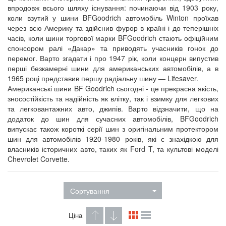
впродовж всього шляху існування: починаючи від 1903 року,
коли взутий у шини BFGoodrich автомобіль Winton проїхав
через всю Америку та здійснив фурор в країні і до теперішніх
часів, коли шини торгової марки BFGoodrich стають офіційним
спонсором ралі «Дакар» та приводять учасників гонок до
перемог. Варто згадати і про 1947 рік, коли концерн випустив
перші безкамерні шини для американських автомобілів, а в
1965 році представив першу радіальну шину — Lifesaver.
Американські шини BF Goodrich сьогодні - це прекрасна якість,
зносостійкість та надійність як влітку, так і взимку для легкових
та легковантажних авто, джипів. Варто відзначити, що на
додаток до шин для сучасних автомобілів, BFGoodrich
випускає також короткі серії шин з оригінальним протектором
шин для автомобілів 1920-1980 років, які є знахідкою для
власників історичних авто, таких як Ford T, та культові моделі
Chevrolet Corvette.
Сортування
Ціна