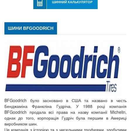
ШИННИЙ КАЛЬКУЛЯТОР
ШИНИ BFGOODRICH
BFGoodrich було засновано в США та названо в честь
Бенджаміна Франкліна Гудріча. У 1988 році компанія
BFGoodrich продала всі права на назву компанії Michelin,
однак до того, корпорація Гудріч була першим в Америці
виробником шин.
Це компанія з історією та з чисельними трофеями, здобутими