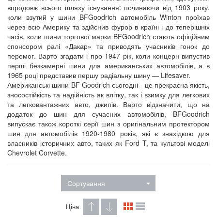
впродовж всього шляху існування: починаючи від 1903 року,
коли взутий у шини BFGoodrich автомобіль Winton проїхав
через всю Америку та здійснив фурор в країні і до теперішніх
часів, коли шини торгової марки BFGoodrich стають офіційним
спонсором ралі «Дакар» та приводять учасників гонок до
перемог. Варто згадати і про 1947 рік, коли концерн випустив
перші безкамерні шини для американських автомобілів, а в
1965 році представив першу радіальну шину — Lifesaver.
Американські шини BF Goodrich сьогодні - це прекрасна якість,
зносостійкість та надійність як влітку, так і взимку для легкових
та легковантажних авто, джипів. Варто відзначити, що на
додаток до шин для сучасних автомобілів, BFGoodrich
випускає також короткі серії шин з оригінальним протектором
шин для автомобілів 1920-1980 років, які є знахідкою для
власників історичних авто, таких як Ford T, та культові моделі
Chevrolet Corvette.
Сортування
Ціна