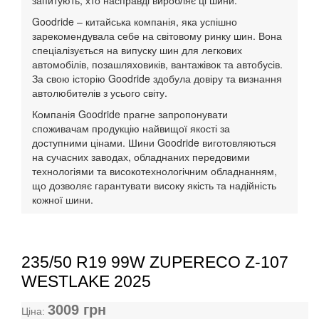
запитують, хто насправді виробляє ці шини.
Goodride – китайська компанія, яка успішно
зарекомендувала себе на світовому ринку шин. Вона
спеціалізується на випуску шин для легкових
автомобілів, позашляховиків, вантажівок та автобусів.
За свою історію Goodride здобула довіру та визнання
автолюбителів з усього світу.
Компанія Goodride прагне запропонувати
споживачам продукцію найвищої якості за
доступними цінами. Шини Goodride виготовляються
на сучасних заводах, обладнаних передовими
технологіями та високотехнологічним обладнанням,
що дозволяє гарантувати високу якість та надійність
кожної шини.
235/50 R19 99W ZUPERECO Z-107
WESTLAKE 2025
3009
грн
Ціна: