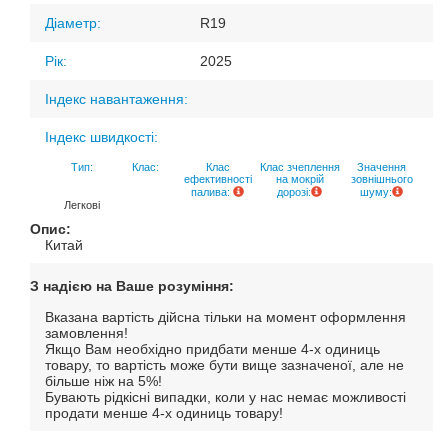
Діаметр:
R19
Рік:
2025
Індекс навантаження:
Індекс швидкості:
Тип:
Клас:
Клас
Клас зчеплення
Значення
ефективності
на мокрій
зовнішнього
палива:
дорозі:
шуму:
Легкові
Опис:
Китай
З надією на Ваше розуміння:
Вказана вартість дійсна тільки на момент оформлення
замовлення!
Якщо Вам необхідно придбати менше 4-х одиниць
товару, то вартість може бути вище зазначеної, але не
більше ніж на 5%!
Бувають рідкісні випадки, коли у нас немає можливості
продати менше 4-х одиниць товару!