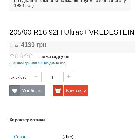
об’єднання компаній «Асканія груп», заснованого у
1993 році.
205/60 R16 92H Ultrac+ VREDESTEIN
4130
грн
Ціна:
- нема відгуків
Знайшли дешевше? Повідомте нас
Кількість:
Улюблене
В корзину
Характеристики:
Сезон:
(Літо)