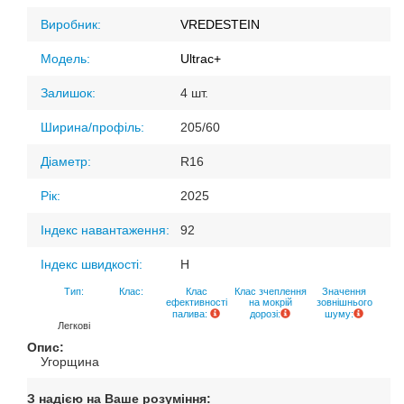
Виробник:
VREDESTEIN
Модель:
Ultrac+
Залишок:
4 шт.
Ширина/профіль:
205/60
Діаметр:
R16
Рік:
2025
Індекс навантаження:
92
Індекс швидкості:
H
Тип:
Клас:
Клас
Клас зчеплення
Значення
ефективності
на мокрій
зовнішнього
палива:
дорозі:
шуму:
Легкові
Опис:
Угорщина
З надією на Ваше розуміння: