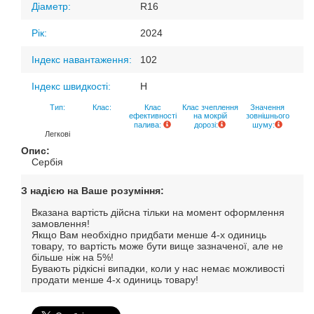
Діаметр:
R16
Рік:
2024
Індекс навантаження:
102
Індекс швидкості:
H
Тип:
Клас:
Клас
Клас зчеплення
Значення
ефективності
на мокрій
зовнішнього
палива:
дорозі:
шуму:
Легкові
Опис:
Сербія
З надією на Ваше розуміння:
Вказана вартість дійсна тільки на момент оформлення
замовлення!
Якщо Вам необхідно придбати менше 4-х одиниць
товару, то вартість може бути вище зазначеної, але не
більше ніж на 5%!
Бувають рідкісні випадки, коли у нас немає можливості
продати менше 4-х одиниць товару!