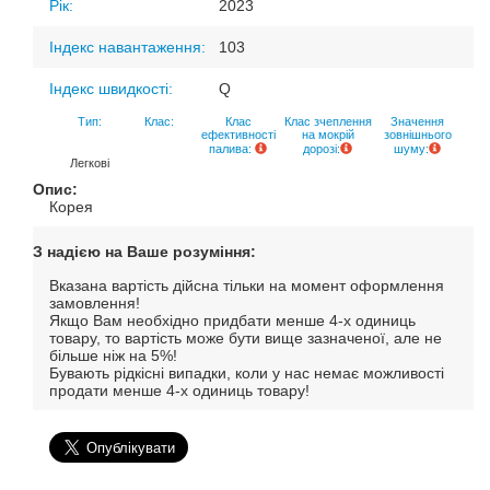
Рік:
2023
Індекс навантаження:
103
Індекс швидкості:
Q
Тип:
Клас:
Клас
Клас зчеплення
Значення
ефективності
на мокрій
зовнішнього
палива:
дорозі:
шуму:
Легкові
Опис:
Корея
З надією на Ваше розуміння:
Вказана вартість дійсна тільки на момент оформлення
замовлення!
Якщо Вам необхідно придбати менше 4-х одиниць
товару, то вартість може бути вище зазначеної, але не
більше ніж на 5%!
Бувають рідкісні випадки, коли у нас немає можливості
продати менше 4-х одиниць товару!