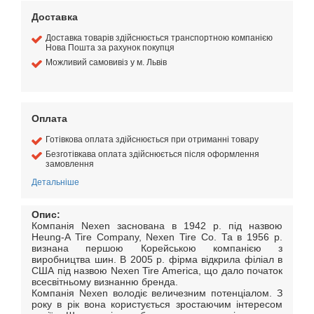
Доставка
Доставка товарів здійснюється транспортною компанією
Нова Пошта за рахунок покупця
Можливий самовивіз у м. Львів
Оплата
Готівкова оплата здійснюється при отриманні товару
Безготівкава оплата здійснюється після оформлення
замовлення
Детальніше
Опис:
Компанія Nexen заснована в 1942 р. під назвою
Heung-A Tire Company, Nexen Tire Co. Та в 1956 р.
визнана першою Корейською компанією з
виробництва шин. В 2005 р. фірма відкрила філіал в
США під назвою Nexen Tire America, що дало початок
всесвітньому визнанню бренда.
Компанія Nexen володіє величезним потенціалом. З
року в рік вона користується зростаючим інтересом