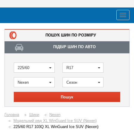
ПОШУК ШИН ПО РОЗМІРУ
ПІДБІР ШИН ПО АВТО
225/60
R17
Nexen
Сезон
Пошук
Головна
Шини
Nexen
Модельний ряд XL WinGuard Ice SUV (Nexen)
225/60 R17 103Q XL WinGuard Ice SUV (Nexen)