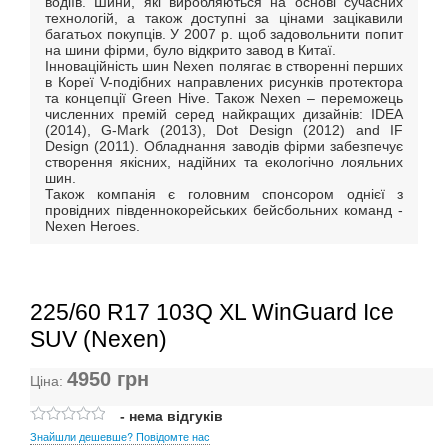
водіїв. Шини, які виробляються на основі сучасних
технологій, а також доступні за цінами зацікавили
багатьох покупців. У 2007 р. щоб задовольнити попит
на шини фірми, було відкрито завод в Китаї.
Інноваційність шин Nexen полягає в створенні перших
в Кореї V-подібних направлених рисунків протектора
та концепції Green Hive. Також Nexen – переможець
численних премій серед найкращих дизайнів: IDEA
(2014), G-Mark (2013), Dot Design (2012) and IF
Design (2011). Обладнання заводів фірми забезпечує
створення якісних, надійних та екологічно лояльних
шин.
Також компанія є головним спонсором однієї з
провідних південнокорейських бейсбольних команд -
Nexen Heroes.
225/60 R17 103Q XL WinGuard Ice
SUV (Nexen)
4950
грн
Ціна:
- нема відгуків
Знайшли дешевше? Повідомте нас