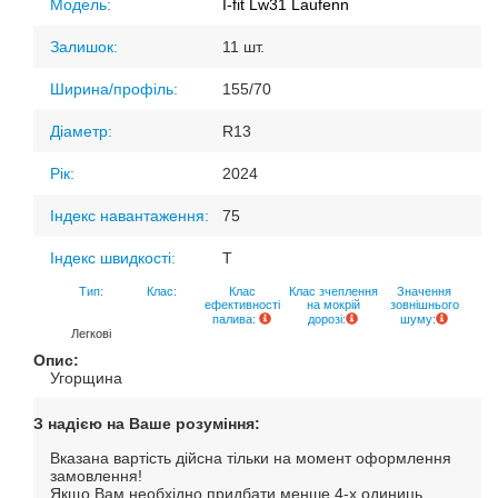
Модель:
I-fit Lw31 Laufenn
Залишок:
11 шт.
Ширина/профіль:
155/70
Діаметр:
R13
Рік:
2024
Індекс навантаження:
75
Індекс швидкості:
T
Тип:
Клас:
Клас
Клас зчеплення
Значення
ефективності
на мокрій
зовнішнього
палива:
дорозі:
шуму:
Легкові
Опис:
Угорщина
З надією на Ваше розуміння:
Вказана вартість дійсна тільки на момент оформлення
замовлення!
Якщо Вам необхідно придбати менше 4-х одиниць