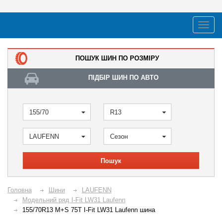
ПОШУК ШИН ПО РОЗМІРУ
ПІДБІР ШИН ПО АВТО
155/70
R13
LAUFENN
Сезон
Пошук
Головна
Шини
LAUFENN
Модельний ряд I-Fit LW31 Laufenn
155/70R13 M+S 75T I-Fit LW31 Laufenn шина