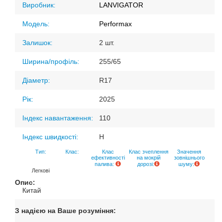
Виробник:
LANVIGATOR
Модель:
Performax
Залишок:
2 шт.
Ширина/профіль:
255/65
Діаметр:
R17
Рік:
2025
Індекс навантаження:
110
Індекс швидкості:
H
Тип:
Клас:
Клас
Клас зчеплення
Значення
ефективності
на мокрій
зовнішнього
палива:
дорозі:
шуму:
Легкові
Опис:
Китай
З надією на Ваше розуміння: