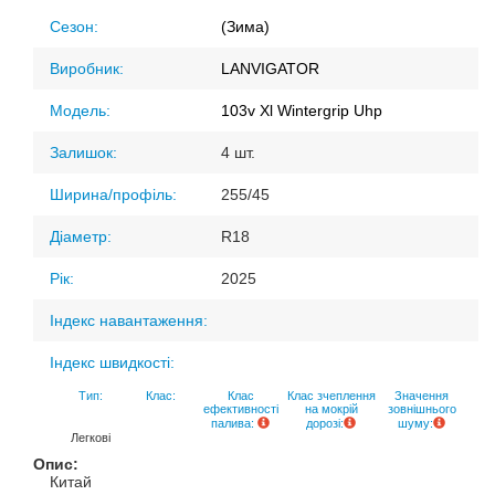
Сезон:
(Зима)
Виробник:
LANVIGATOR
Модель:
103v Xl Wintergrip Uhp
Залишок:
4 шт.
Ширина/профіль:
255/45
Діаметр:
R18
Рік:
2025
Індекс навантаження:
Індекс швидкості:
Тип:
Клас:
Клас
Клас зчеплення
Значення
ефективності
на мокрій
зовнішнього
палива:
дорозі:
шуму:
Легкові
Опис:
Китай