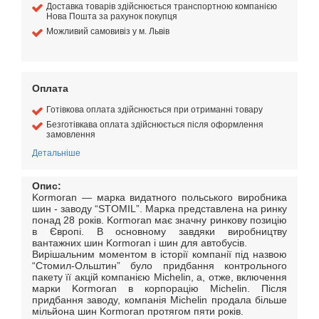
Доставка товарів здійснюється транспортною компанією
Нова Пошта за рахунок покупця
Можливий самовивіз у м. Львів
Оплата
Готівкова оплата здійснюється при отриманні товару
Безготівкава оплата здійснюється після оформлення
замовлення
Детальніше
Опис:
Kormoran — марка видатного польського виробника
шин - заводу “STOMIL”. Марка представлена на ринку
понад 28 років. Kormoran має значну ринкову позицію
в Європі. В основному завдяки виробництву
вантажних шин Kormoran і шин для автобусів.
Вирішальним моментом в історії компанії під назвою
“Стомил-Ольштин” було придбання контрольного
пакету її акцій компанією Michelin, а, отже, включення
марки Kormoran в корпорацію Michelin. Після
придбання заводу, компанія Michelin продала більше
мільйона шин Kormoran протягом пяти років.