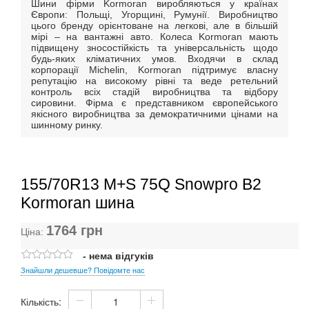
Шини фірми Kormoran виробляються у країнах
Європи: Польщі, Угорщині, Румунії. Виробництво
цього бренду орієнтоване на легкові, але в більшій
мірі – на вантажні авто. Колеса Kormoran мають
підвищену зносостійкість та універсальність щодо
будь-яких кліматичних умов. Входячи в склад
корпорації Michelin, Kormoran підтримує власну
репутацію на високому рівні та веде ретельний
контроль всіх стадій виробництва та відбору
сировини. Фірма є представником європейського
якісного виробництва за демократичними цінами на
шинному ринку.
155/70R13 M+S 75Q Snowpro B2
Kormoran шина
1764
грн
Ціна:
- нема відгуків
Знайшли дешевше? Повідомте нас
Кількість: