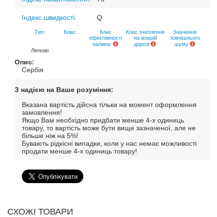
Індекс швидкості:
Q
Тип:
Клас:
Клас
Клас зчеплення
Значення
ефективності
на мокрій
зовнішнього
палива:
дорозі:
шуму:
Легкові
Опис:
Сербія
З надією на Ваше розуміння:
Вказана вартість дійсна тільки на момент оформлення
замовлення!
Якщо Вам необхідно придбати менше 4-х одиниць
товару, то вартість може бути вище зазначеної, але не
більше ніж на 5%!
Бувають рідкісні випадки, коли у нас немає можливості
продати менше 4-х одиниць товару!
СХОЖІ ТОВАРИ