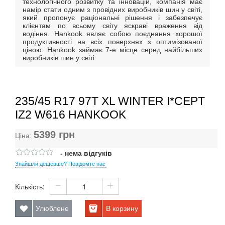
технологічного розвитку та інновацій, компанія має
намір стати одним з провідних виробників шин у світі,
який пропонує раціональні рішення і забезпечує
клієнтам по всьому світу яскраві враження від
водіння. Hankook являє собою поєднання хорошої
продуктивності на всіх поверхнях з оптимізованої
ціною. Hankook займає 7-е місце серед найбільших
виробників шин у світі.
235/45 R17 97T XL WINTER I*CEPT
IZ2 W616 HANKOOK
5399
грн
Ціна:
- нема відгуків
Знайшли дешевше? Повідомте нас
Кількість:
Улюблене
В корзину