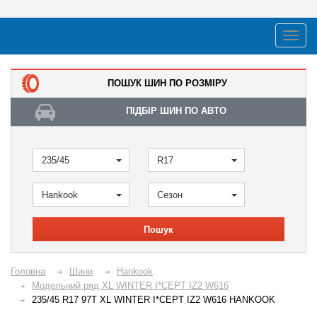
ПОШУК ШИН ПО РОЗМІРУ
ПІДБІР ШИН ПО АВТО
235/45
R17
Hankook
Сезон
Пошук
Головна
Шини
Hankook
Модельний ряд XL WINTER I*CEPT IZ2 W616
235/45 R17 97T XL WINTER I*CEPT IZ2 W616 HANKOOK