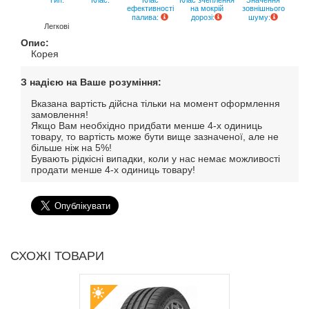
Тип:
Клас:
Клас
Клас зчеплення
Значення
ефективності
на мокрій
зовнішнього
палива:
дорозі:
шуму:
Легкові
Опис:
Корея
З надією на Ваше розуміння:
Вказана вартість дійсна тільки на момент оформлення
замовлення!
Якщо Вам необхідно придбати менше 4-х одиниць
товару, то вартість може бути вище зазначеної, але не
більше ніж на 5%!
Бувають рідкісні випадки, коли у нас немає можливості
продати менше 4-х одиниць товару!
СХОЖІ ТОВАРИ