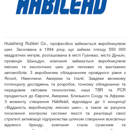
Huasheng Rubber Co., професійно займається виробництвом
шин. Заснована в 1994 році, що займає площу 550 000
квадратних метрів, розташована в місті Гуанжао, місто Дуньїн,
провінція Шаньдун, компанія займається виробництвом
якісних та екологічних шин для легкових та вантажних
автомобілів. З виробничим обладнанням провідного рівня з
Японії, Німеччини, Америки та Італії. Завдяки великому
потенціалу досліджень та розробок, точному обладнанню та
передовим світовим технологіям, наші TBR та PCR
продаються до Європи, Америки, Близького Сходу та Африки.
З моменту створення Habilead, відповідно до її концепції
«Відданість виробництву якісних шин», а також за рахунок
посилення контролю системи якості та реалізації своєї
стратегії активізації підприємства шляхом створення всесвітньо
відомого бренду, компанія стала сучасним та