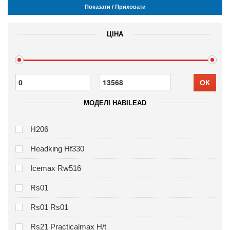
Показати / Приховати
ЦІНА
ОК
МОДЕЛІ HABILEAD
H206
Headking Hf330
Icemax Rw516
Rs01
Rs01 Rs01
Rs21 Practicalmax H/t