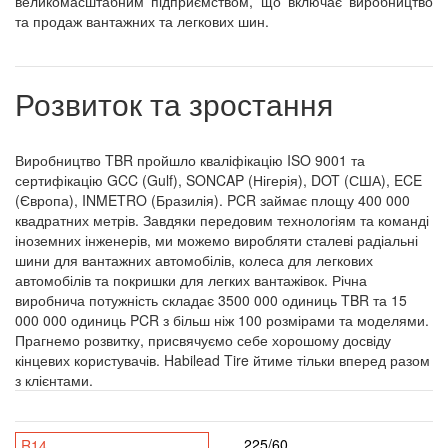
великомасштабним підприємством, що включає виробництво
та продаж вантажних та легкових шин.
Розвиток та зростання
Виробництво TBR пройшло кваліфікацію ISO 9001 та
сертифікацію GCC (Gulf), SONCAP (Нігерія), DOT (США), ECE
(Європа), INMETRO (Бразилія). PCR займає площу 400 000
квадратних метрів. Завдяки передовим технологіям та команді
іноземних інженерів, ми можемо виробляти сталеві радіальні
шини для вантажних автомобілів, колеса для легкових
автомобілів та покришки для легких вантажівок. Річна
виробнича потужність складає 3500 000 одиниць TBR та 15
000 000 одиниць PCR з більш ніж 100 розмірами та моделями.
Прагнемо розвитку, присвячуємо себе хорошому досвіду
кінцевих користувачів. Habilead Tire йтиме тільки вперед разом
з клієнтами.
225/60
R14