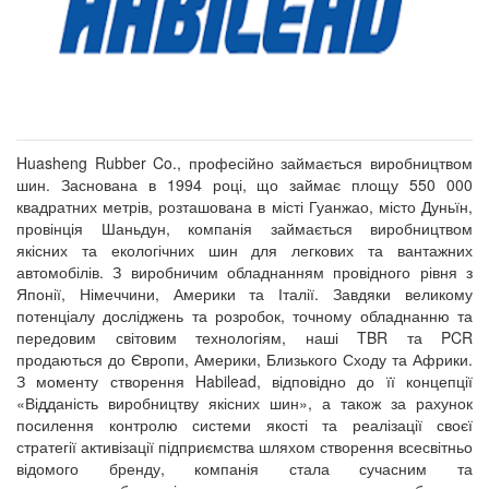
Huasheng Rubber Co., професійно займається виробництвом
шин. Заснована в 1994 році, що займає площу 550 000
квадратних метрів, розташована в місті Гуанжао, місто Дуньїн,
провінція Шаньдун, компанія займається виробництвом
якісних та екологічних шин для легкових та вантажних
автомобілів. З виробничим обладнанням провідного рівня з
Японії, Німеччини, Америки та Італії. Завдяки великому
потенціалу досліджень та розробок, точному обладнанню та
передовим світовим технологіям, наші TBR та PCR
продаються до Європи, Америки, Близького Сходу та Африки.
З моменту створення Habilead, відповідно до її концепції
«Відданість виробництву якісних шин», а також за рахунок
посилення контролю системи якості та реалізації своєї
стратегії активізації підприємства шляхом створення всесвітньо
відомого бренду, компанія стала сучасним та