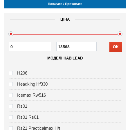
Показати / Приховати
ЦІНА
ОК
МОДЕЛІ HABILEAD
H206
Headking Hf330
Icemax Rw516
Rs01
Rs01 Rs01
Rs21 Practicalmax H/t