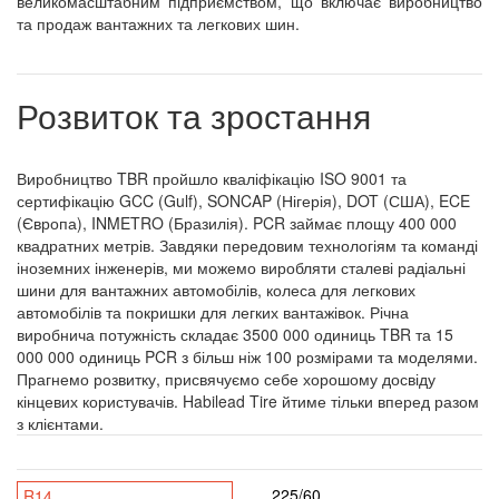
великомасштабним підприємством, що включає виробництво
та продаж вантажних та легкових шин.
Розвиток та зростання
Виробництво TBR пройшло кваліфікацію ISO 9001 та
сертифікацію GCC (Gulf), SONCAP (Нігерія), DOT (США), ECE
(Європа), INMETRO (Бразилія). PCR займає площу 400 000
квадратних метрів. Завдяки передовим технологіям та команді
іноземних інженерів, ми можемо виробляти сталеві радіальні
шини для вантажних автомобілів, колеса для легкових
автомобілів та покришки для легких вантажівок. Річна
виробнича потужність складає 3500 000 одиниць TBR та 15
000 000 одиниць PCR з більш ніж 100 розмірами та моделями.
Прагнемо розвитку, присвячуємо себе хорошому досвіду
кінцевих користувачів. Habilead Tire йтиме тільки вперед разом
з клієнтами.
225/60
R14