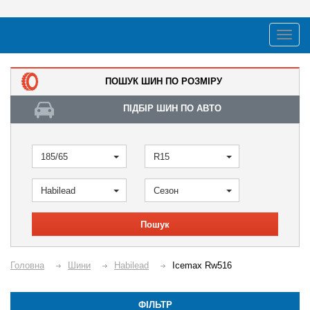
ПОШУК ШИН ПО РОЗМІРУ
ПІДБІР ШИН ПО АВТО
185/65
R15
Habilead
Сезон
Пошук
Головна
Шини
Habilead
Icemax Rw516
ФІЛЬТР