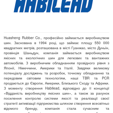
Huasheng Rubber Co., професійно займається виробництвом
шин. Заснована в 1994 році, що займає площу 550 000
квадратних метрів, розташована в місті Гуанжао, місто Дуньїн,
провінція Шаньдун, компанія займається виробництвом
якісних та екологічних шин для легкових та вантажних
автомобілів. З виробничим обладнанням провідного рівня з
Японії, Німеччини, Америки та Італії. Завдяки великому
потенціалу досліджень та розробок, точному обладнанню та
передовим світовим технологіям, наші TBR та PCR
продаються до Європи, Америки, Близького Сходу та Африки.
З моменту створення Habilead, відповідно до її концепції
«Відданість виробництву якісних шин», а також за рахунок
посилення контролю системи якості та реалізації своєї
стратегії активізації підприємства шляхом створення всесвітньо
відомого бренду, компанія стала сучасним та