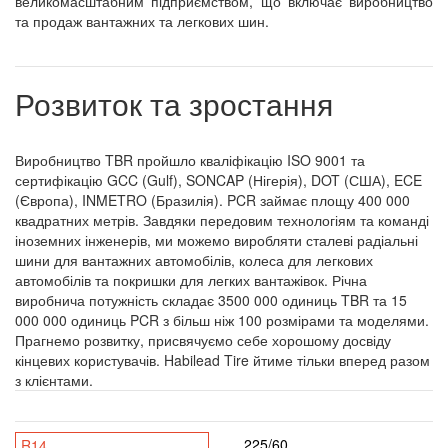
великомасштабним підприємством, що включає виробництво
та продаж вантажних та легкових шин.
Розвиток та зростання
Виробництво TBR пройшло кваліфікацію ISO 9001 та
сертифікацію GCC (Gulf), SONCAP (Нігерія), DOT (США), ECE
(Європа), INMETRO (Бразилія). PCR займає площу 400 000
квадратних метрів. Завдяки передовим технологіям та команді
іноземних інженерів, ми можемо виробляти сталеві радіальні
шини для вантажних автомобілів, колеса для легкових
автомобілів та покришки для легких вантажівок. Річна
виробнича потужність складає 3500 000 одиниць TBR та 15
000 000 одиниць PCR з більш ніж 100 розмірами та моделями.
Прагнемо розвитку, присвячуємо себе хорошому досвіду
кінцевих користувачів. Habilead Tire йтиме тільки вперед разом
з клієнтами.
225/60
R14