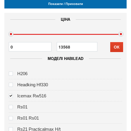
Показати / Приховати
ЦІНА
ОК
МОДЕЛІ HABILEAD
H206
Headking Hf330
Icemax Rw516
Rs01
Rs01 Rs01
Rs21 Practicalmax H/t