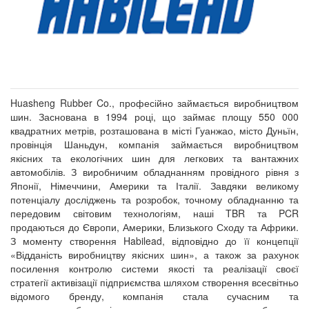
Huasheng Rubber Co., професійно займається виробництвом
шин. Заснована в 1994 році, що займає площу 550 000
квадратних метрів, розташована в місті Гуанжао, місто Дуньїн,
провінція Шаньдун, компанія займається виробництвом
якісних та екологічних шин для легкових та вантажних
автомобілів. З виробничим обладнанням провідного рівня з
Японії, Німеччини, Америки та Італії. Завдяки великому
потенціалу досліджень та розробок, точному обладнанню та
передовим світовим технологіям, наші TBR та PCR
продаються до Європи, Америки, Близького Сходу та Африки.
З моменту створення Habilead, відповідно до її концепції
«Відданість виробництву якісних шин», а також за рахунок
посилення контролю системи якості та реалізації своєї
стратегії активізації підприємства шляхом створення всесвітньо
відомого бренду, компанія стала сучасним та