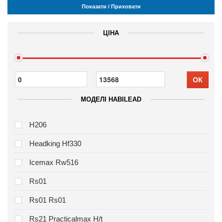
Показати / Приховати
ЦІНА
ОК
МОДЕЛІ HABILEAD
H206
Headking Hf330
Icemax Rw516
Rs01
Rs01 Rs01
Rs21 Practicalmax H/t