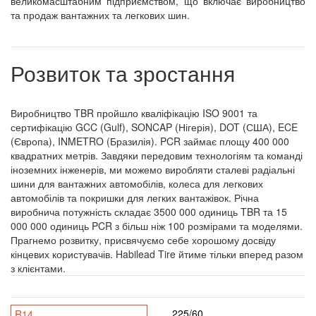
великомасштабним підприємством, що включає виробництво
та продаж вантажних та легкових шин.
Розвиток та зростання
Виробництво TBR пройшло кваліфікацію ISO 9001 та
сертифікацію GCC (Gulf), SONCAP (Нігерія), DOT (США), ECE
(Європа), INMETRO (Бразилія). PCR займає площу 400 000
квадратних метрів. Завдяки передовим технологіям та команді
іноземних інженерів, ми можемо виробляти сталеві радіальні
шини для вантажних автомобілів, колеса для легкових
автомобілів та покришки для легких вантажівок. Річна
виробнича потужність складає 3500 000 одиниць TBR та 15
000 000 одиниць PCR з більш ніж 100 розмірами та моделями.
Прагнемо розвитку, присвячуємо себе хорошому досвіду
кінцевих користувачів. Habilead Tire йтиме тільки вперед разом
з клієнтами.
225/60
R14