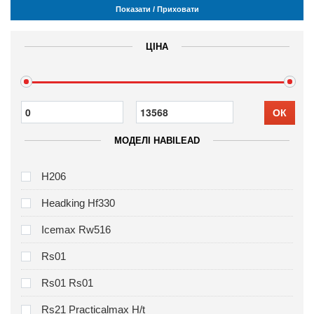
Показати / Приховати
ЦІНА
ОК
МОДЕЛІ HABILEAD
H206
Headking Hf330
Icemax Rw516
Rs01
Rs01 Rs01
Rs21 Practicalmax H/t