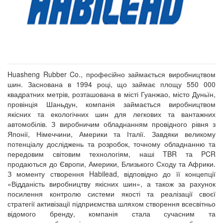
Huasheng Rubber Co., професійно займається виробництвом
шин. Заснована в 1994 році, що займає площу 550 000
квадратних метрів, розташована в місті Гуанжао, місто Дуньїн,
провінція Шаньдун, компанія займається виробництвом
якісних та екологічних шин для легкових та вантажних
автомобілів. З виробничим обладнанням провідного рівня з
Японії, Німеччини, Америки та Італії. Завдяки великому
потенціалу досліджень та розробок, точному обладнанню та
передовим світовим технологіям, наші TBR та PCR
продаються до Європи, Америки, Близького Сходу та Африки.
З моменту створення Habilead, відповідно до її концепції
«Відданість виробництву якісних шин», а також за рахунок
посилення контролю системи якості та реалізації своєї
стратегії активізації підприємства шляхом створення всесвітньо
відомого бренду, компанія стала сучасним та