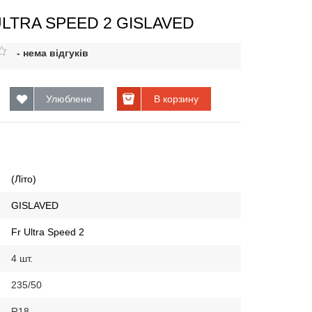
 ULTRA SPEED 2 GISLAVED
- нема відгуків
Улюблене
В корзину
(Літо)
GISLAVED
Fr Ultra Speed 2
4 шт.
235/50
R18