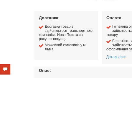
Доставка
Оплата
Доставка товарів
Готівкова о
здійснюється транспортною
здійснюєть
компанією Нова Пошта за
товару
рахунок покупця
Безготівка
Можливий самовивіз у м.
здійснюєтьс
Львів
оформлення з
Детальніше
Опис: