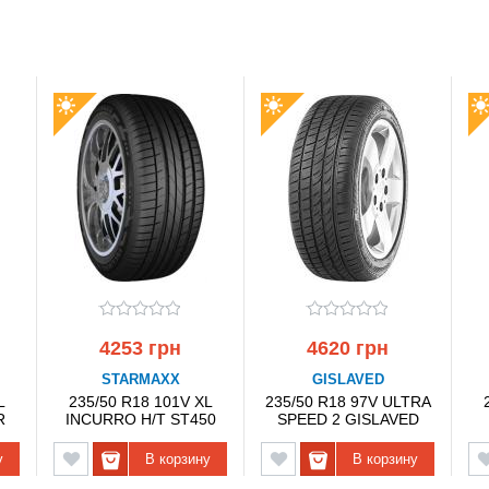
4253 грн
4620 грн
STARMAXX
GISLAVED
L
235/50 R18 101V XL
235/50 R18 97V ULTRA
R
INCURRO H/T ST450
SPEED 2 GISLAVED
STARMAXX
у
В корзину
В корзину