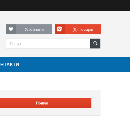
Улюблене
(0)
Товарів
ОНТАКТИ
Пошук