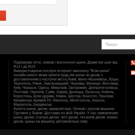
Підберемо літні, зимові і всесезонні шини. Діаметри шин від
R13 і до R24.
Використовуючи послуги інтернет-магазину "Всім шини"
онлайн-клієнт може купити будь-які шини чи диски з
доставленням у наступні міста:Львів, Івано-Франківськ, Луцьк,
Тернопіль, Рівне, Хмельницький, Чернівці, Вінниця, Житомир,
Київ, Черкаси, Одеса, Миколаїв, Запоріжжя, Дніпропетровськ,
Полтава, Чернігів, Суми, Харків, Донецьк, Луганськ, Ковель,
Коростень, Біла Церква, Ніжин, Шостка, Конотоп, Прилуки,
Кременчук, Кривий Ріг, Нікополь, Мелітополь, Херсон,
Маріуполь, Бердянськ.
Купити шини, диски, акумулятори. Легкові і грузові машини.
Гуртівня у Львові. Доставка по всій Україні. У нас замовляємо:
шину, диски, стальні диски, литі диски, титанові диски, ковані
диски, шины на машину, автомобільну гуму.