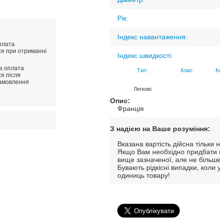
Рік:
Індекс навантаження:
плата
ся при отриманні
Індекс швидкості:
ва оплата
Тип:
Клас:
К
я після
амовлення
Легкові
Опис:
Франція
З надією на Ваше розуміння:
Вказана вартість дійсна тільк
Якщо Вам необхідно придбати м
вище зазначеної, але не більше
Бувають рідкісні випадки, коли
одиниць товару!