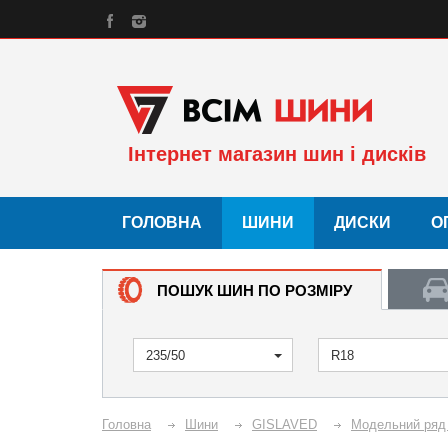
Інтернет магазин шин і дисків
ГОЛОВНА
ШИНИ
ДИСКИ
О
ПОШУК ШИН ПО РОЗМІРУ
235/50
R18
Головна
Шини
GISLAVED
Модельний ряд