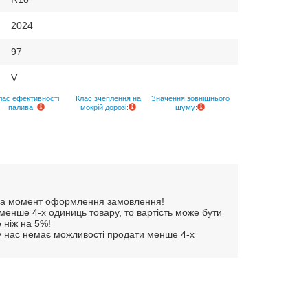
2024
97
V
лас ефективності
Клас зчеплення на
Значення зовнішнього
палива:
мокрій дорозі:
шуму:
и на момент оформлення замовлення!
енше 4-х одиниць товару, то вартість може бути
 ніж на 5%!
 у нас немає можливості продати менше 4-х