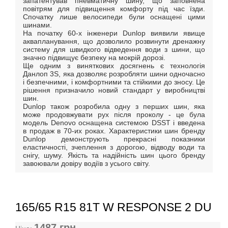
запатентував пневматичну шину, що заповнена
повітрям для підвищення комфорту під час їзди.
Спочатку лише велосипеди були оснащені цими
шинами.
На початку 60-х інженери Dunlop виявили явище
аквапланування, що дозволило розвинути дренажну
систему для швидкого відведення води з шини, що
значно підвищує безпеку на мокрій дорозі.
Ще одним з виняткових досягнень є технологія
Данлоп 3S, яка дозволяє розробляти шини одночасно
і безпечними, і комфортними та стійкими до зносу. Це
рішення призначило новий стандарт у виробництві
шин.
Dunlop також розробила одну з перших шин, яка
може продовжувати рух після проколу - це була
модель Denovo оснащена системою DSST і введена
в продаж в 70-их роках. Характеристики шин бренду
Dunlop демонструють прекрасні показники
еластичності, зчеплення з дорогою, відводу води та
снігу, шуму. Якість та надійність шин цього бренду
завоювали довіру водіїв з усього світу.
165/65 R15 81T W RESPONSE 2 DU
1487
грн