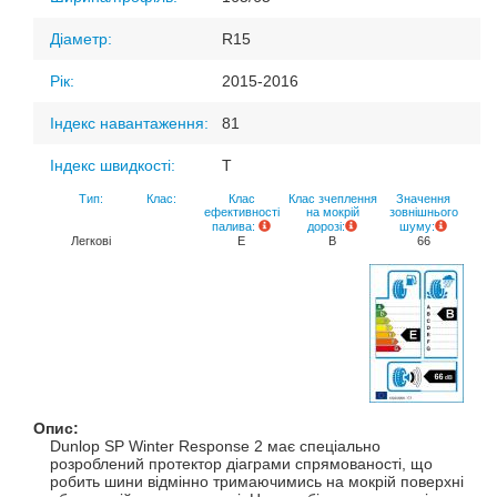
Діаметр:
R15
Рік:
2015-2016
Індекс навантаження:
81
Індекс швидкості:
T
Тип:
Клас:
Клас
Клас зчеплення
Значення
ефективності
на мокрій
зовнішнього
палива:
дорозі:
шуму:
Легкові
E
B
66
Опис:
Dunlop SP Winter Response 2 має спеціально
розроблений протектор діаграми спрямованості, що
робить шини відмінно тримаючимись на мокрій поверхні