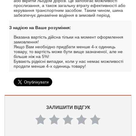
або вкритій льодом дорозі. Це запобігає можливості
прослизання, а також загальну втрату ефективності або
керування транспортним засобом. Таким чином, шина
забезпечує динамічне водіння в зимовий період.
З надією на Ваше розуміння:
Вказана вартість дійсна тільки на момент оформлення
замовлення!
Якщо Вам необхідно придбати менше 4-х одиниць
товару, то вартість може бути вище зазначеної, але не
більше ніж на 5%!
Бувають рідкісні випадки, коли у нас немає можливості
продати менше 4-х одиниць товару!
ЗАЛИШИТИ ВІДГУК