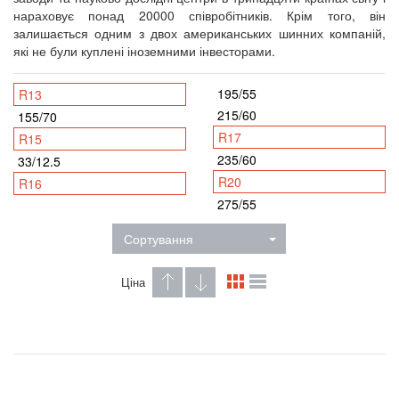
нараховує понад 20000 співробітників. Крім того, він
залишається одним з двох американських шинних компаній,
які не були куплені іноземними інвесторами.
195/55
R13
215/60
155/70
R17
R15
235/60
33/12.5
R20
R16
275/55
Сортування
Ціна