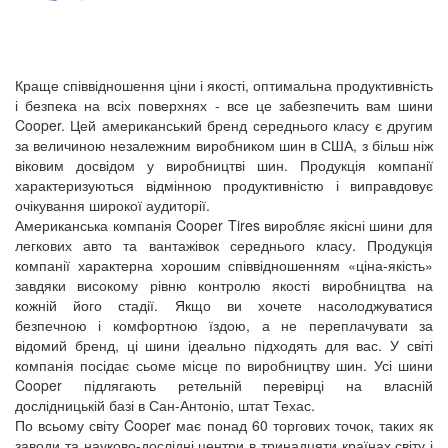
Краще співвідношення ціни і якості, оптимальна продуктивність
і безпека на всіх поверхнях - все це забезпечить вам шини
Cooper. Цей американський бренд середнього класу є другим
за величиною незалежним виробником шин в США, з більш ніж
віковим досвідом у виробництві шин. Продукція компанії
характеризуються відмінною продуктивністю і виправдовує
очікування широкої аудиторії.
Американська компанія Cooper Tires виробляє якісні шини для
легкових авто та вантажівок середнього класу. Продукція
компанії характерна хорошим співвідношенням «ціна-якість»
завдяки високому рівню контролю якості виробництва на
кожній його стадії. Якщо ви хочете насолоджуватися
безпечною і комфортною їздою, а не переплачувати за
відомий бренд, ці шини ідеально підходять для вас. У світі
компанія посідає сьоме місце по виробництву шин. Усі шини
Cooper підлягають ретельній перевірці на власній
дослідницькій базі в Сан-Антоніо, штат Техас.
По всьому світу Cooper має понад 60 торгових точок, таких як
заводи та науково-дослідні центри в тринадцяти країнах світу і