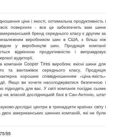
дношення ціни і якості, оптимальна продуктивність і
всіх поверхнях - все це забезпечить вам шини
американський бренд середнього класу є другим за
незалежним виробником шин в США, з більш ніж
свідом у виробництві шин. Продукція компанії
ються відмінною продуктивністю і виправдовує
ирокої аудиторії.
а компанія Cooper Tires виробляє якісні шини для
то та вантажівок середнього класу. Продукція
рактерна хорошим співвідношенням «ціна-якість»
адії. Якщо ви хочете насолоджуватися безпечною і
 підходять для вас. У світі компанія посідає сьоме
 на власній дослідницькій базі в Сан-Антоніо, штат
ауково-дослідні центри в тринадцяти країнах світу і
з двох американських шинних компаній, які не були
75/55