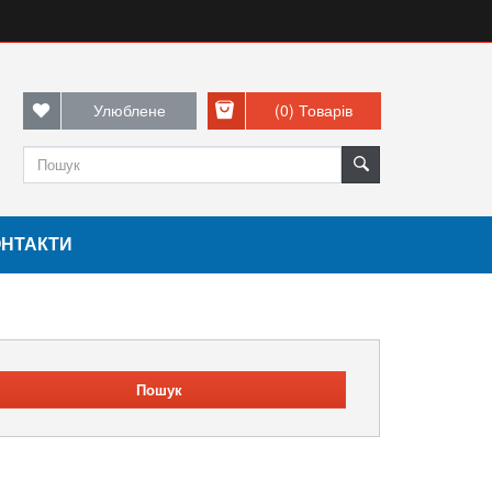
Улюблене
(0)
Товарів
ОНТАКТИ
Пошук