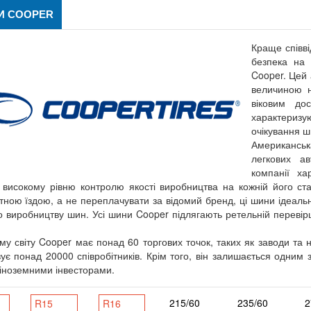
И COOPER
Краще співві
безпека на 
Cooper. Цей 
величиною 
віковим до
характеризу
очікування ш
Американськ
легкових ав
компанії ха
 високому рівню контролю якості виробництва на кожній його ст
ною їздою, а не переплачувати за відомий бренд, ці шини ідеально
о виробництву шин. Усі шини Cooper підлягають ретельній перевірці
му світу Cooper має понад 60 торгових точок, таких як заводи та н
ує понад 20000 співробітників. Крім того, він залишається одним 
 іноземними інвесторами.
215/60
235/60
2
R15
R16