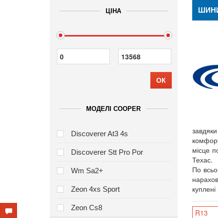
ШИН
ЦІНА
ОК
МОДЕЛІ COOPER
завдяки
Discoverer At3 4s
комфорт
місце п
Discoverer Stt Pro Por
Техас.
По всьо
Wm Sa2+
нарахов
куплені
Zeon 4xs Sport
Zeon Cs8
R13