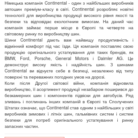
Німецька компанія Continental - один з найбільших виробників
автошин преміум-класу в світі. Continental розробляє новітні
технології для виробництва продукції високого рівня якості та
безпеки та відповідає екологічним вимогам. На даний час
компанія займає перше місце в Європі та четверте на
світовому ринку по виробництву шин.
Шини Continental дають вам найвищу продуктивність і
відмінний комфорт під час їзди. Ця компанія поставляє свою
продукцію оригінального устаткування для таких брендів, як
BMW, Ford, Porsche, General Motors і Daimler AG. Це
демонструє високу якість і надійність шин. З шинами
Continental ви відчуєте себе в безпеці, незалежно від типу
поверхні та переважних погодних умов на дорозі.
Коли після Другої світової війни, компанія відновила
виробництво, її асортимент продукції незабаром поширився до
безкамерних шин і компонентів підвіски для автобусів. Ряд
зливань і поглинань інших компаній в Європі та Сполучених
Штатах означає, що Continental став одним з найбільших у світі
виробників зимових і літніх шин, гальмівних систем і систем
безпеки для потреб оригінального устаткування і ринку
запасних частин.