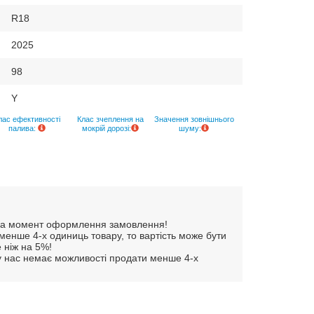
R18
2025
98
Y
лас ефективності
Клас зчеплення на
Значення зовнішнього
палива:
мокрій дорозі:
шуму:
и на момент оформлення замовлення!
енше 4-х одиниць товару, то вартість може бути
 ніж на 5%!
 у нас немає можливості продати менше 4-х