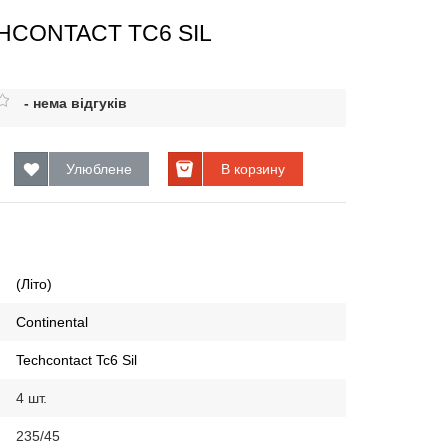
CHCONTACT TC6 SIL
- нема відгуків
Улюблене
В корзину
(Літо)
Continental
Techcontact Tc6 Sil
4 шт.
235/45