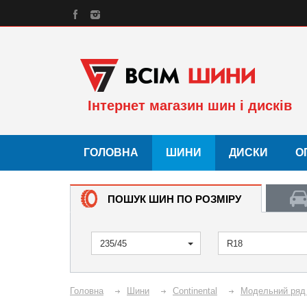
Інтернет магазин шин і дисків
ГОЛОВНА
ШИНИ
ДИСКИ
О
ПОШУК ШИН ПО РОЗМІРУ
235/45
R18
Головна
Шини
Continental
Модельний ря