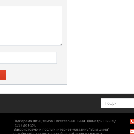
Підберемо літні, зимові і всесезонні шини. Діаметри шин від
R13 і до R24.
Використовуючи послуги інтернет-магазину "Всім шини"
онлайн-клієнт може купити будь-які шини чи диски з