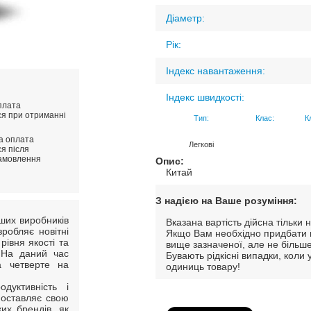
Діаметр:
Рік:
Індекс навантаження:
Індекс швидкості:
плата
ся при отриманні
Тип:
Клас:
К
ва оплата
Легкові
я після
амовлення
Опис:
Китай
З надією на Ваше розуміння:
ьших виробників
Вказана вартість дійсна тільк
зробляє новітні
Якщо Вам необхідно придбати м
рівня якості та
вище зазначеної, але не більше
. На даний час
Бувають рідкісні випадки, коли
а четверте на
одиниць товару!
дуктивність і
поставляє свою
их брендів, як