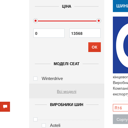
ШИНИ
ЦІНА
ОК
МОДЕЛІ CEAT
кінцевог
Winterdrive
Виробни
Компані
Всі моделі
експорту
ВИРОБНИКИ ШИН
R16
Сорту
Aoteli