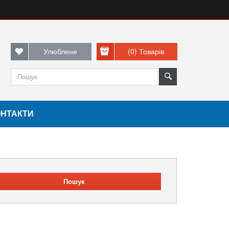
Улюблене
(0)
Товарів
ОНТАКТИ
Пошук