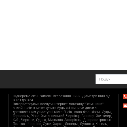
Підберемо літні, зимові і всесезонні шини. Діаметри шин від
R13 і до R24.
Використовуючи послуги інтернет-магазину "Всім шини"
онлайн-клієнт може купити будь-які шини чи диски з
доставленням у наступні міста:Львів, Івано-Франківськ, Луцьк,
Тернопіль, Рівне, Хмельницький, Чернівці, Вінниця, Житомир,
Київ, Черкаси, Одеса, Миколаїв, Запоріжжя, Дніпропетровськ,
Полтава, Чернігів, Суми, Харків, Донецьк, Луганськ, Ковель,