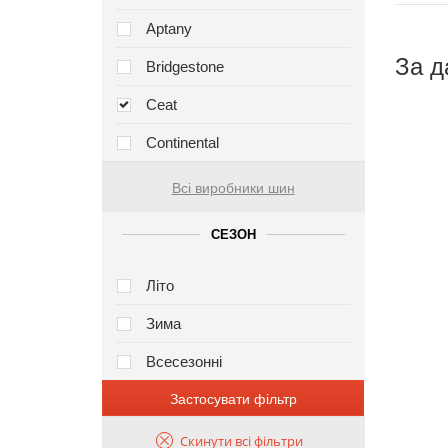
Aptany
За д
Bridgestone
Ceat
Continental
Всі виробники шин
СЕЗОН
Літо
Зима
Всесезонні
Застосувати фільтр
Скинути всі фільтри