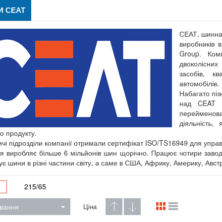
 CEAT
СЕАТ, шинна 
виробників в
Group. Ком
двоколісних
засобів, кв
автомобілів.
Набагато піз
над CEAT T
перейменова
діяльність,
о продукту.
чі підрозділи компанії отримали сертифікат ISO/TS16949 для управ
я виробляє більше 6 мільйонів шин щорічно. Працює чотири заводи 
є шини в різні частини світу, а саме в США, Африку, Америку, Австра
215/65
вання
Ціна