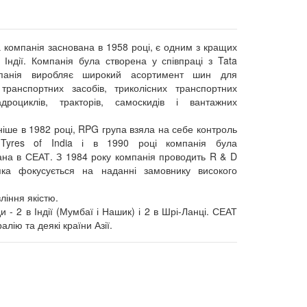
компанія заснована в 1958 році, є одним з кращих
 Індії. Компанія була створена у співпраці з Tata
панія виробляє широкий асортимент шин для
 транспортних засобів, триколісних транспортних
адроциклів, тракторів, самоскидів і вантажних
ніше в 1982 році, RPG група взяла на себе контроль
yres of India і в 1990 році компанія була
на в СЕАТ. З 1984 року компанія проводить R & D
 яка фокусується на наданні замовнику високого
ління якістю.
- 2 в Індії (Мумбаї і Нашик) і 2 в Шрі-Ланці. СЕАТ
лію та деякі країни Азії.