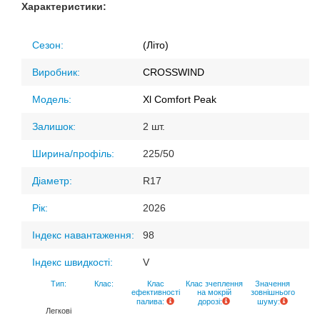
Характеристики:
Сезон:
(Літо)
Виробник:
CROSSWIND
Модель:
Xl Comfort Peak
Залишок:
2 шт.
Ширина/профіль:
225/50
Діаметр:
R17
Рік:
2026
Індекс навантаження:
98
Індекс швидкості:
V
Тип:
Клас:
Клас
Клас зчеплення
Значення
ефективності
на мокрій
зовнішнього
палива:
дорозі:
шуму:
Легкові