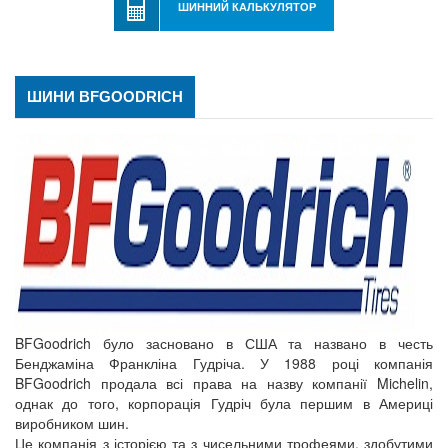
ШИННИЙ КАЛЬКУЛЯТОР
ШИНИ BFGOODRICH
BFGoodrich було засновано в США та названо в честь
Бенджаміна Франкліна Гудріча. У 1988 році компанія
BFGoodrich продала всі права на назву компанії Michelin,
однак до того, корпорація Гудріч була першим в Америці
виробником шин.
Це компанія з історією та з чисельними трофеями, здобутими