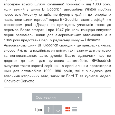
впродовж всього шляху існування: починаючи від 1903 року,
коли взутий у шини BFGoodrich автомобіль Winton проїхав
через всю Америку та здійснив фурор в країні і до теперішніх
часів, коли шини торгової марки BFGoodrich стають офіційним
спонсором ралі «Дакар» та приводять учасників гонок до
перемог. Варто згадати і про 1947 рік, коли концерн випустив
перші безкамерні шини для американських автомобілів, а в
1965 році представив першу радіальну шину — Lifesaver.
Американські шини BF Goodrich сьогодні - це прекрасна якість,
зносостійкість та надійність як влітку, так і взимку для легкових
та легковантажних авто, джипів. Варто відзначити, що на
додаток до шин для сучасних автомобілів, BFGoodrich
випускає також короткі серії шин з оригінальним протектором
шин для автомобілів 1920-1980 років, які є знахідкою для
власників історичних авто, таких як Ford T, та культові моделі
Chevrolet Corvette.
Сортування
Ціна