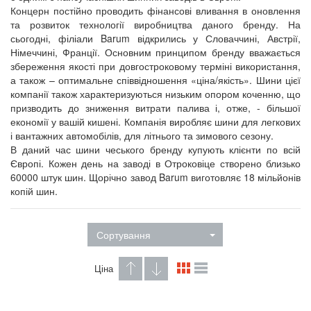
Концерн постійно проводить фінансові вливання в оновлення
та розвиток технології виробництва даного бренду. На
сьогодні, філіали Barum відкрились у Словаччині, Австрії,
Німеччині, Франції. Основним принципом бренду вважається
збереження якості при довгостроковому терміні використання,
а також – оптимальне співвідношення «ціна/якість». Шини цієї
компанії також характеризуються низьким опором коченню, що
призводить до зниження витрати палива і, отже, - більшої
економії у вашій кишені. Компанія виробляє шини для легкових
і вантажних автомобілів, для літнього та зимового сезону.
В даний час шини чеського бренду купують клієнти по всій
Європі. Кожен день на заводі в Отроковіце створено близько
60000 штук шин. Щорічно завод Barum виготовляє 18 мільйонів
копій шин.
Сортування
Ціна