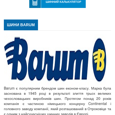
ШИННИЙ КАЛЬКУЛЯТОР
ШИНИ BARUM
Barum є популярним брендом шин економ-класу. Марка була
заснована в 1945 році в результаті злиття трьох великих
чехословацьких виробників шин. Протягом понад 20 років
компанія є частиною німецького концерну Continental і
головного заводу компанії, який розташований в Отроковіце та
є одним з найсучасніших шинних заводів в Європі.