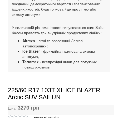
поєднанні демократичної вартості і збалансованих
їздових якостей, будь то мова йде про літню або
зимову автогуми.
У величезній різноманітності випускаються шин Sailun
балом правлять три внутрішніх продуктових лінійки:
Altrezo
- літні та всесезонні Легкові
автопокришки;
Ice Blazer
- фрикційна і шипована зимова
автогума;
Terramax
- всепрохідні шини для потужних
позашляховиків.
225/60 R17 103T XL ICE BLAZER
Arctic SUV SAILUN
3270
грн
Ціна:
- нема відгуків