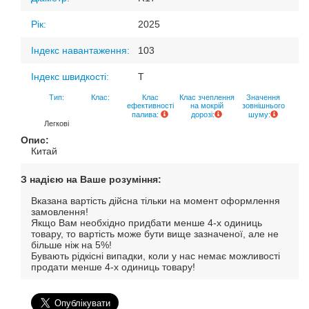
Рік:
2025
Індекс навантаження:
103
Індекс швидкості:
T
Тип:
Клас:
Клас
Клас зчеплення
Значення
ефективності
на мокрій
зовнішнього
палива:
дорозі:
шуму:
Легкові
Опис:
Китай
З надією на Ваше розуміння:
Вказана вартість дійсна тільки на момент оформлення
замовлення!
Якщо Вам необхідно придбати менше 4-х одиниць
товару, то вартість може бути вище зазначеної, але не
більше ніж на 5%!
Бувають рідкісні випадки, коли у нас немає можливості
продати менше 4-х одиниць товару!