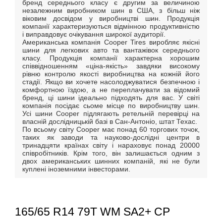
бренд середнього класу є другим за величиною
незалежним виробником шин в США, з більш ніж
віковим досвідом у виробництві шин. Продукція
компанії характеризуються відмінною продуктивністю
і виправдовує очікування широкої аудиторії.
Американська компанія Cooper Tires виробляє якісні
шини для легкових авто та вантажівок середнього
класу. Продукція компанії характерна хорошим
співвідношенням «ціна-якість» завдяки високому
рівню контролю якості виробництва на кожній його
стадії. Якщо ви хочете насолоджуватися безпечною і
комфортною їздою, а не переплачувати за відомий
бренд, ці шини ідеально підходять для вас. У світі
компанія посідає сьоме місце по виробництву шин.
Усі шини Cooper підлягають ретельній перевірці на
власній дослідницькій базі в Сан-Антоніо, штат Техас.
По всьому світу Cooper має понад 60 торгових точок,
таких як заводи та науково-дослідні центри в
тринадцяти країнах світу і нараховує понад 20000
співробітників. Крім того, він залишається одним з
двох американських шинних компаній, які не були
куплені іноземними інвесторами.
165/65 R14 79T WM SA2+ CP