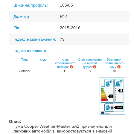
Ширина/профіль:
165/65
Діаметр:
R14
Рік:
2015-2016
Індекс навантаження:
79
Індекс швидкості:
T
Тип:
Клас:
Клас
Клас зчеплення
Значення
ефективності
на мокрій
зовнішнього
палива:
дорозі:
шуму:
Легкові
E
B
70
Опис:
Гума Cooper Weather-Master SA2 призначена для
легкових автомобілів, використовується в зимовий