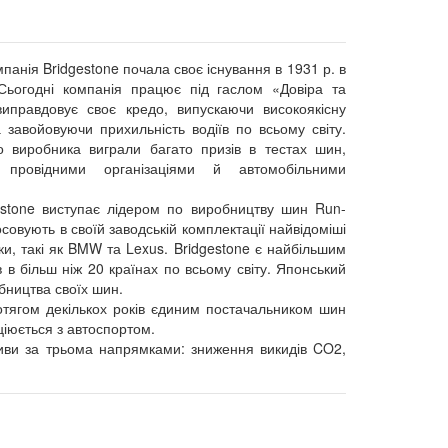
панія Bridgestone почала своє існування в 1931 р. в
Сьогодні компанія працює під гаслом «Довіра та
 виправдовує своє кредо, випускаючи високоякісну
 завойовуючи прихильність водіїв по всьому світу.
 виробника виграли багато призів в тестах шин,
 провідними організаціями й автомобільними
estone виступає лідером по виробництву шин Run-
тосовують в своїй заводській комплектації найвідоміші
и, такі як BMW та Lexus. Bridgestone є найбільшим
 в більш ніж 20 країнах по всьому світу. Японський
бництва своїх шин.
отягом декількох років єдиним постачальником шин
ціюється з автоспортом.
тиви за трьома напрямками: зниження викидів CO2,