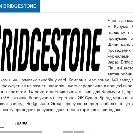
 BRIDGESTONE
Японська ком
м. Куруме. 
гордість» і
продукцію та
Шини даного
проведених
журналами.
Зараз Bridg
Flat, які зас
автовиробник
ком шин і гумових виробів у світі. Компанія має понад 140 заводів
 фокусується на захисті навколишнього середовища в процесі виро
tone протягом 14 років є постачальником шин для Формули-1, пр
o GP і активно бере участь в перегонах GP Супер. Бренд міцно асо
ючи вперед, Bridgestone Group просуває вперед глобальні ініціа
у оцінку природних ресурсів і досягнення гармонії з природою.
195/55