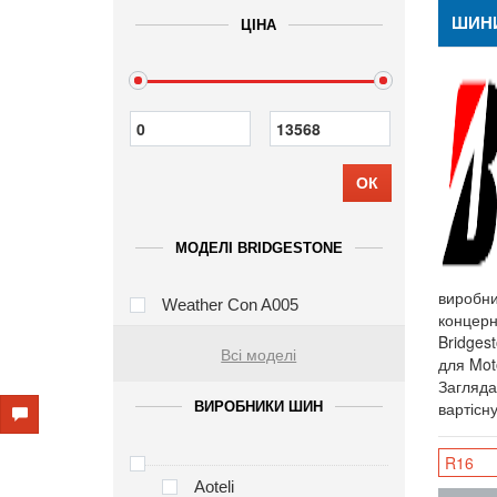
ШИНИ
ЦІНА
ОК
МОДЕЛІ BRIDGESTONE
виробни
Weather Con A005
концерн
Bridges
Всі моделі
для Mot
Загляда
вартісн
ВИРОБНИКИ ШИН
R16
Aoteli