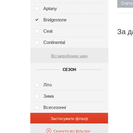
Сорту
Aptany
Bridgestone
За д
Ceat
Continental
Всі виробники шин
СЕЗОН
Літо
Зима
Всесезонні
Застосувати фільтр
Скинути всі фільтри