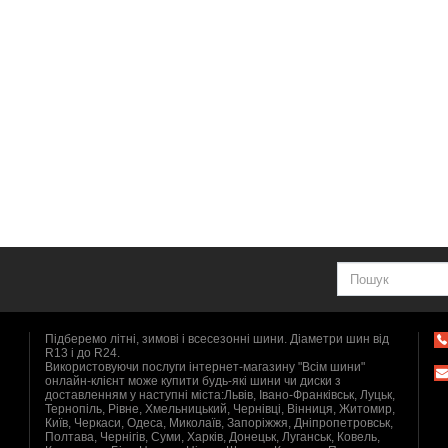
Підберемо літні, зимові і всесезонні шини. Діаметри шин від
R13 і до R24.
Використовуючи послуги інтернет-магазину "Всім шини"
онлайн-клієнт може купити будь-які шини чи диски з
доставленням у наступні міста:Львів, Івано-Франківськ, Луцьк,
Тернопіль, Рівне, Хмельницький, Чернівці, Вінниця, Житомир,
Київ, Черкаси, Одеса, Миколаїв, Запоріжжя, Дніпропетровськ,
Полтава, Чернігів, Суми, Харків, Донецьк, Луганськ, Ковель,