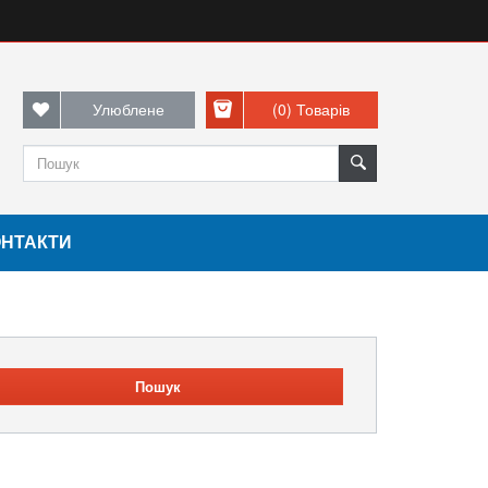
Улюблене
(0)
Товарів
ОНТАКТИ
Пошук