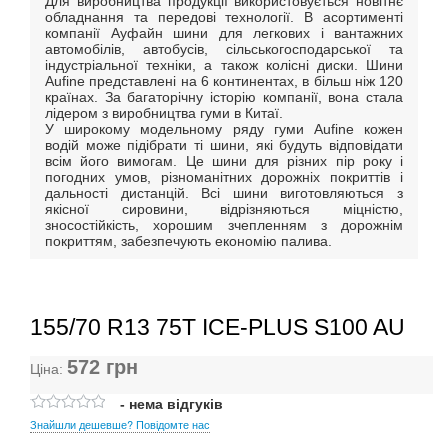
Для виробництва продукції використовується новітнє
обладнання та передові технології. В асортименті
компанії Ауфайн шини для легкових і вантажних
автомобілів, автобусів, сільськогосподарської та
індустріальної техніки, а також колісні диски. Шини
Aufine представлені на 6 континентах, в більш ніж 120
країнах. За багаторічну історію компанії, вона стала
лідером з виробництва гуми в Китаї.
У широкому модельному ряду гуми Aufine кожен
водій може підібрати ті шини, які будуть відповідати
всім його вимогам. Це шини для різних пір року і
погодних умов, різноманітних дорожніх покриттів і
дальності дистанцій. Всі шини виготовляються з
якісної сировини, відрізняються міцністю,
зносостійкість, хорошим зчепленням з дорожнім
покриттям, забезпечують економію палива.
155/70 R13 75T ICE-PLUS S100 AU
572
грн
Ціна:
- нема відгуків
Знайшли дешевше? Повідомте нас