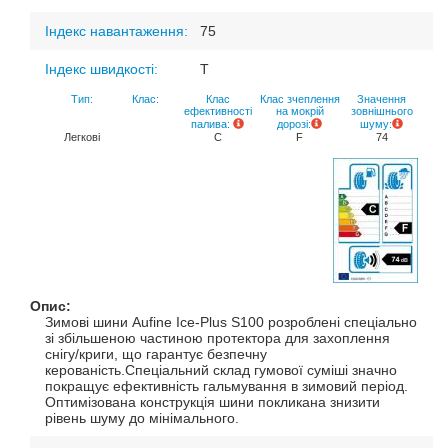
Індекс навантаження:
75
Індекс швидкості:
T
Тип:
Клас:
Клас
Клас зчеплення
Значення
ефективності
на мокрій
зовнішнього
палива:
дорозі:
шуму:
Легкові
C
F
74
Опис:
Зимові шини Aufine Ice-Plus S100 розроблені спеціально
зі збільшеною частиною протектора для захоплення
снігу/криги, що гарантує безпечну
керованість.Спеціальний склад гумової суміші значно
покращує ефективність гальмування в зимовий період.
Оптимізована конструкція шини покликана знизити
рівень шуму до мінімального.