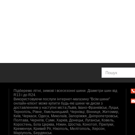
Підберемо літні, зимові і всесезонні шини. Діаметри шин від
R13 і до R24.
Використовуючи послуги інтернет-магазину "Всім шини"
онлайн-клієнт може купити будь-які шини чи диски з
доставленням у наступні міста:Львів, Івано-Франківськ, Луцьк,
Тернопіль, Рівне, Хмельницький, Чернівці, Вінниця, Житомир,
Київ, Черкаси, Одеса, Миколаїв, Запоріжжя, Дніпропетровськ,
Полтава, Чернігів, Суми, Харків, Донецьк, Луганськ, Ковель,
Коростень, Біла Церква, Ніжин, Шостка, Конотоп, Прилуки,
Кременчук, Кривий Ріг, Нікополь, Мелітополь, Херсон,
Маріуполь, Бердянськ.