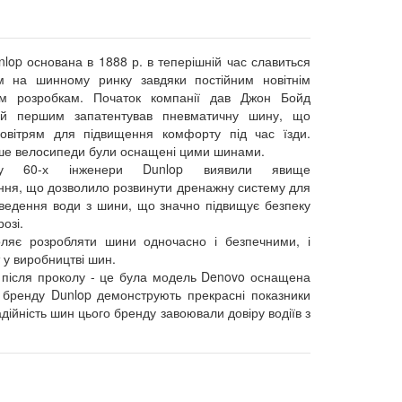
lop основана в 1888 р. в теперішній час славиться
м на шинному ринку завдяки постійним новітнім
им розробкам. Початок компанії дав Джон Бойд
ий першим запатентував пневматичну шину, що
овітрям для підвищення комфорту під час їзди.
ше велосипеди були оснащені цими шинами.
у 60-х інженери Dunlop виявили явище
ння, що дозволило розвинути дренажну систему для
дведення води з шини, що значно підвищує безпеку
озі.
ляє розробляти шини одночасно і безпечними, і
 у виробництві шин.
 після проколу - це була модель Denovo оснащена
 бренду Dunlop демонструють прекрасні показники
адійність шин цього бренду завоювали довіру водіїв з