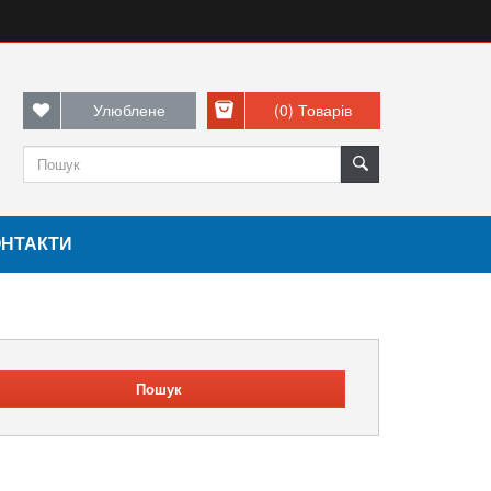
Улюблене
(0)
Товарів
ОНТАКТИ
Пошук