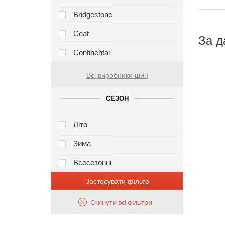
Bridgestone
Ceat
За д
Continental
Всі виробники шин
СЕЗОН
Літо
Зима
Всесезонні
Застосувати фільтр
Скинути всі фільтри