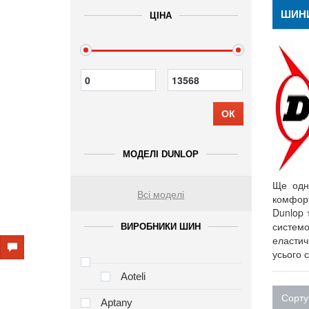
ШИН
ЦІНА
ОК
МОДЕЛІ DUNLOP
Ще одн
Всі моделі
комфорт
Dunlop 
системо
ВИРОБНИКИ ШИН
еластичн
усього с
Aoteli
Сорту
Aptany