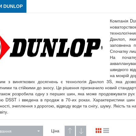
И DUNLOP
Компанія Dun
новаторство
технологічн
Данлоп, як
заповнена п
Спочатку ли
На початк
аквапланува
швидкого ві
на мокрій дор
им з виняткових досягнень є технологія Данлоп 3S, яка дозво
ними та стійкими до зносу. Це рішення призначило новий стандарт
також розробила одну з перших шин, яка може продовжувати рух
ю DSST і введена в продаж в 70-их роках. Характеристики шин
ості, зчеплення з дорогою, відводу води та снігу, шуму. Якість та н
віту.
вання
Ціна