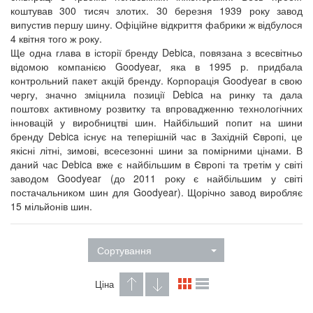
коштував 300 тисяч злотих. 30 березня 1939 року завод
випустив першу шину. Офіційне відкриття фабрики ж відбулося
4 квітня того ж року.
Ще одна глава в історії бренду Debica, повязана з всесвітньо
відомою компанією Goodyear, яка в 1995 р. придбала
контрольний пакет акцій бренду. Корпорація Goodyear в свою
чергу, значно зміцнила позиції Debica на ринку та дала
поштовх активному розвитку та впровадженню технологічних
інновацій у виробництві шин. Найбільший попит на шини
бренду Debica існує на теперішній час в Західній Європі, це
якісні літні, зимові, всесезонні шини за помірними цінами. В
даний час Debica вже є найбільшим в Європі та третім у світі
заводом Goodyear (до 2011 року є найбільшим у світі
постачальником шин для Goodyear). Щорічно завод виробляє
15 мільйонів шин.
Сортування
Ціна