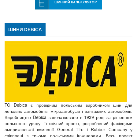
ШИННИЙ КАЛЬКУЛЯТОР
ШИНИ DEBICA
TC Debica є провідним польським виробником шин для
легкових автомобілів, мікроавтобусів і вантажних автомобілів.
Виробництво Debica започатковане в 1939 році за рішенням
польського уряду. Технічний проект, розроблений фахівцями
американської компанії General Tire і Rubber Company у
співпраці з трьома польськими інженерами. Весь проект