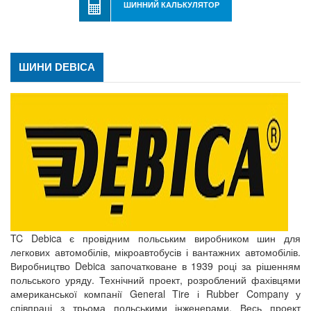
ШИННИЙ КАЛЬКУЛЯТОР
ШИНИ DEBICA
TC Debica є провідним польським виробником шин для
легкових автомобілів, мікроавтобусів і вантажних автомобілів.
Виробництво Debica започатковане в 1939 році за рішенням
польського уряду. Технічний проект, розроблений фахівцями
американської компанії General Tire і Rubber Company у
співпраці з трьома польськими інженерами. Весь проект