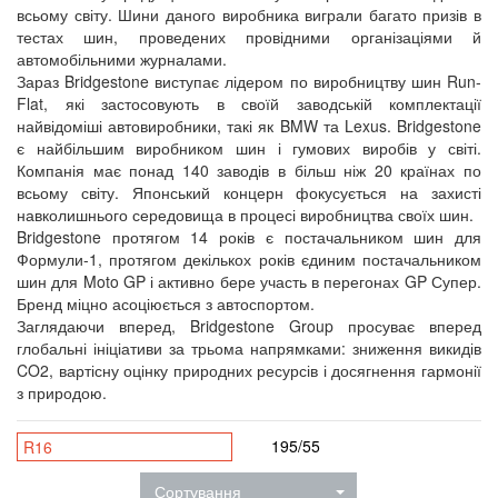
всьому світу. Шини даного виробника виграли багато призів в
тестах шин, проведених провідними організаціями й
автомобільними журналами.
Зараз Bridgestone виступає лідером по виробництву шин Run-
Flat, які застосовують в своїй заводській комплектації
найвідоміші автовиробники, такі як BMW та Lexus. Bridgestone
є найбільшим виробником шин і гумових виробів у світі.
Компанія має понад 140 заводів в більш ніж 20 країнах по
всьому світу. Японський концерн фокусується на захисті
навколишнього середовища в процесі виробництва своїх шин.
Bridgestone протягом 14 років є постачальником шин для
Формули-1, протягом декількох років єдиним постачальником
шин для Moto GP і активно бере участь в перегонах GP Супер.
Бренд міцно асоціюється з автоспортом.
Заглядаючи вперед, Bridgestone Group просуває вперед
глобальні ініціативи за трьома напрямками: зниження викидів
CO2, вартісну оцінку природних ресурсів і досягнення гармонії
з природою.
195/55
R16
Сортування