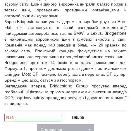
всьому світу. Шини даного виробника виграли багато призів в
тестах шин, проведених провідними організаціями й
автомобільними журналами.
Зараз Bridgestone виступає лідером по виробництву шин Run-
Flat, які застосовують в своїй заводській комплектації
найвідоміші автовиробники, такі як BMW та Lexus. Bridgestone
є найбільшим виробником шин і гумових виробів у світі.
Компанія має понад 140 заводів в більш ніж 20 країнах по
всьому світу. Японський концерн фокусується на захисті
навколишнього середовища в процесі виробництва своїх шин.
Bridgestone протягом 14 років є постачальником шин для
Формули-1, протягом декількох років єдиним постачальником
шин для Moto GP і активно бере участь в перегонах GP Супер.
Бренд міцно асоціюється з автоспортом.
Заглядаючи вперед, Bridgestone Group просуває вперед
глобальні ініціативи за трьома напрямками: зниження викидів
CO2, вартісну оцінку природних ресурсів і досягнення гармонії
з природою.
195/55
R16
Сортування