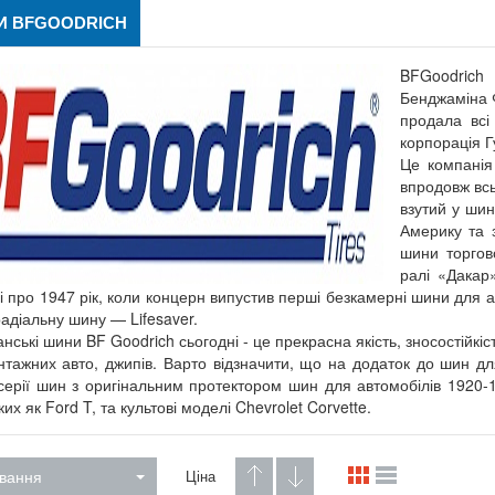
И BFGOODRICH
BFGoodrich
Бенджаміна Ф
продала всі 
корпорація Г
Це компанія
впродовж всь
взутий у шин
Америку та з
шини торгов
ралі «Дакар
 і про 1947 рік, коли концерн випустив перші безкамерні шини для 
адіальну шину — Lifesaver.
ські шини BF Goodrich сьогодні - це прекрасна якість, зносостійкість
нтажних авто, джипів. Варто відзначити, що на додаток до шин дл
 серії шин з оригінальним протектором шин для автомобілів 1920-19
ких як Ford T, та культові моделі Chevrolet Corvette.
вання
Ціна