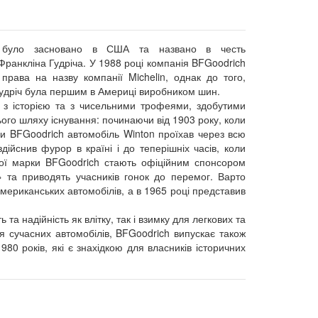
 було засновано в США та названо в честь
ранкліна Гудріча. У 1988 році компанія BFGoodrich
права на назву компанії Michelin, однак до того,
удріч була першим в Америці виробником шин.
 з історією та з чисельними трофеями, здобутими
ого шляху існування: починаючи від 1903 року, коли
и BFGoodrich автомобіль Winton проїхав через всю
дійснив фурор в країні і до теперішніх часів, коли
ої марки BFGoodrich стають офіційним спонсором
» та приводять учасників гонок до перемог. Варто
американських автомобілів, а в 1965 році представив
 та надійність як влітку, так і взимку для легкових та
я сучасних автомобілів, BFGoodrich випускає також
80 років, які є знахідкою для власників історичних