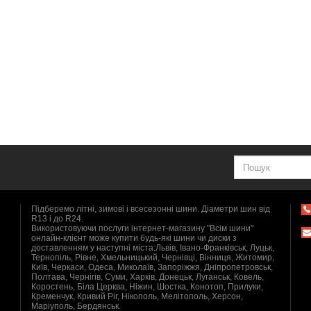
Підберемо літні, зимові і всесезонні шини. Діаметри шин від
R13 і до R24.
Використовуючи послуги інтернет-магазину "Всім шини"
онлайн-клієнт може купити будь-які шини чи диски з
доставленням у наступні міста:Львів, Івано-Франківськ, Луцьк,
Тернопіль, Рівне, Хмельницький, Чернівці, Вінниця, Житомир,
Київ, Черкаси, Одеса, Миколаїв, Запоріжжя, Дніпропетровськ,
Полтава, Чернігів, Суми, Харків, Донецьк, Луганськ, Ковель,
Коростень, Біла Церква, Ніжин, Шостка, Конотоп, Прилуки,
Кременчук, Кривий Ріг, Нікополь, Мелітополь, Херсон,
Маріуполь, Бердянськ.