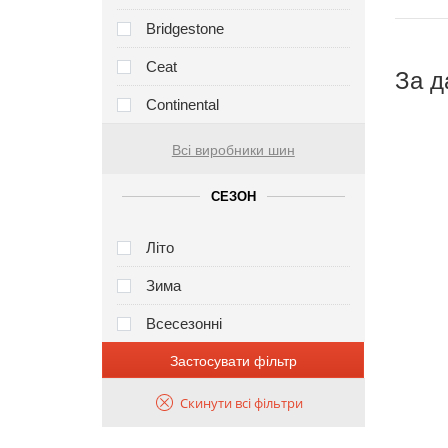
Bridgestone
Ceat
За д
Continental
Всі виробники шин
СЕЗОН
Літо
Зима
Всесезонні
Застосувати фільтр
Скинути всі фільтри