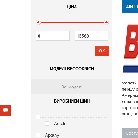
ШИН
ЦІНА
ОК
МОДЕЛІ BFGOODRICH
згадати
Всі моделі
першу р
Американ
легкова
ВИРОБНИКИ ШИН
короткі
авто, та
Aoteli
Сорту
Aptany