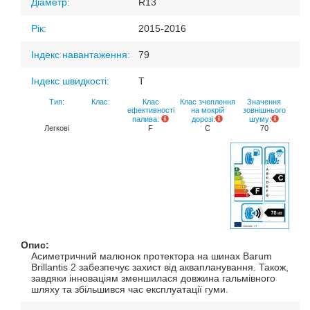
Діаметр:
R13
Рік:
2015-2016
Індекс навантаження:
79
Індекс швидкості:
T
Тип:
Клас:
Клас
Клас зчеплення
Значення
ефективності
на мокрій
зовнішнього
палива:
дорозі:
шуму:
Легкові
F
C
70
Опис:
Асиметричний малюнок протектора на шинах Barum
Brillantis 2 забезпечує захист від аквапланування. Також,
завдяки інноваціям зменшилася довжина гальмівного
шляху та збільшився час експлуатації гуми.