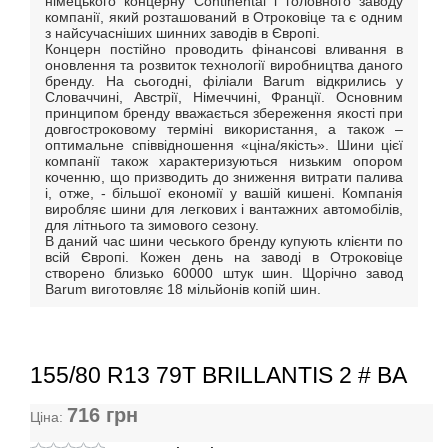
німецького концерну Continental і головного заводу
компанії, який розташований в Отроковіце та є одним
з найсучасніших шинних заводів в Європі.
Концерн постійно проводить фінансові вливання в
оновлення та розвиток технології виробництва даного
бренду. На сьогодні, філіали Barum відкрились у
Словаччині, Австрії, Німеччині, Франції. Основним
принципом бренду вважається збереження якості при
довгостроковому терміні використання, а також –
оптимальне співвідношення «ціна/якість». Шини цієї
компанії також характеризуються низьким опором
коченню, що призводить до зниження витрати палива
і, отже, - більшої економії у вашій кишені. Компанія
виробляє шини для легкових і вантажних автомобілів,
для літнього та зимового сезону.
В даний час шини чеського бренду купують клієнти по
всій Європі. Кожен день на заводі в Отроковіце
створено близько 60000 штук шин. Щорічно завод
Barum виготовляє 18 мільйонів копій шин.
155/80 R13 79T BRILLANTIS 2 # BA
716
грн
Ціна: