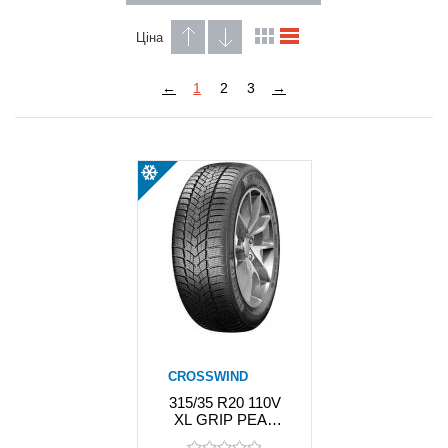
Ціна
←
1
2
3
→
CROSSWIND
315/35 R20 110V
XL GRIP PEAK
WINTER