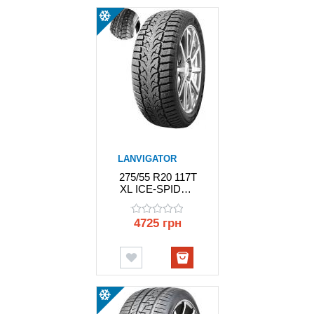
LANVIGATOR
275/55 R20 117T
XL ICE-SPIDER
II LANVIGATOR
4725 грн