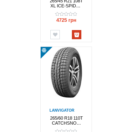
265/45 R21 108T
XL ICE-SPIDER
II LANVIGATOR
4725 грн
LANVIGATOR
265/60 R18 110T
CATCHSNOW
LANVIGATOR