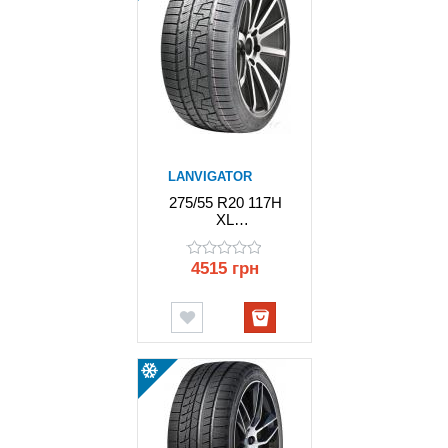
LANVIGATOR
275/55 R20 117H
XL
WINTERGRIP
UHP
4515 грн
LANVIGATOR