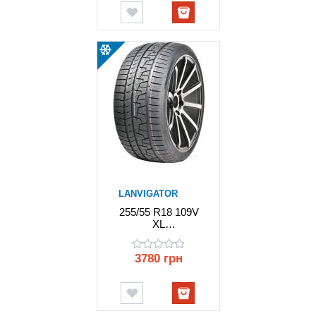
LANVIGATOR
255/55 R18 109V
XL
WINTERGRIP
UHP
3780 грн
LANVIGATOR