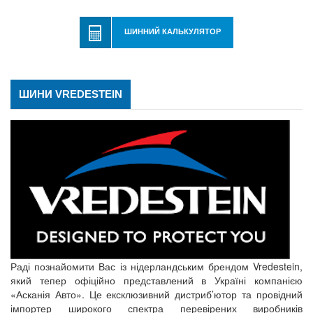
ШИННИЙ КАЛЬКУЛЯТОР
ШИНИ VREDESTEIN
Раді познайомити Вас із нідерландським брендом Vredestein,
який тепер офіційно представлений в Україні компанією
«Асканія Авто». Це ексклюзивний дистриб’ютор та провідний
імпортер широкого спектра перевірених виробників