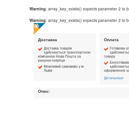
Warning
: array_key_exists() expects parameter 2 to b
Warning
: array_key_exists() expects parameter 2 to b
Доставка
Оплата
Доставка товарів
Готівкова о
здійснюється транспортною
здійснюєть
компанією Нова Пошта за
товару
рахунок покупця
Безготівка
Можливий самовивіз у м.
здійснюєтьс
Львів
оформлення з
Детальніше
Опис: