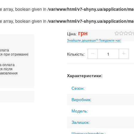
e array, boolean given in
/var/www/html/v7-shyny.ua/application/
e array, boolean given in
/var/www/html/v7-shyny.ua/application/
грн
Ціна:
Знайшли дешевше? Повідомте нас
плата
Кількість:
ся при отриманні
ва оплата
я після
амовлення
Характеристики:
Сезон:
Виробник:
Модель:
Залишок:
Ширина/профіль: