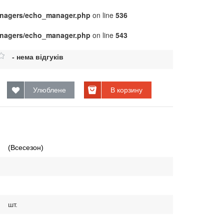
managers/echo_manager.php
on line
536
managers/echo_manager.php
on line
543
- нема відгуків
Улюблене
В корзину
(Всесезон)
шт.