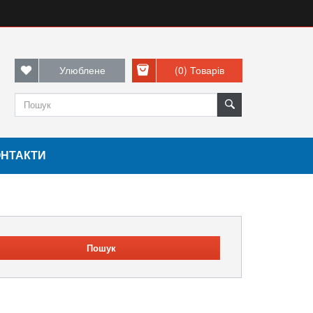
Улюблене
(0)
Товарів
ОНТАКТИ
Пошук