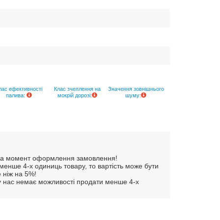
лас ефективності
Клас зчеплення на
Значення зовнішнього
палива:
мокрій дорозі:
шуму:
и на момент оформлення замовлення!
енше 4-х одиниць товару, то вартість може бути
 ніж на 5%!
 у нас немає можливості продати менше 4-х