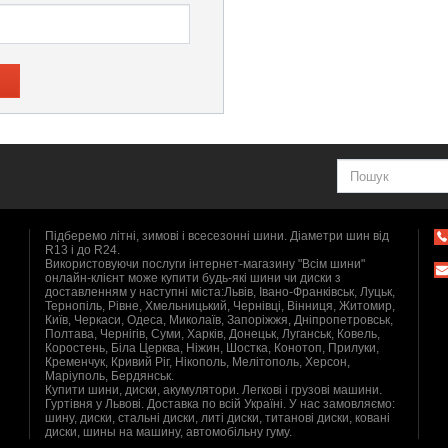
Підберемо літні, зимові і всесезонні шини. Діаметри шин від
R13 і до R24.
Використовуючи послуги інтернет-магазину "Всім шини"
онлайн-клієнт може купити будь-які шини чи диски з
доставленням у наступні міста:Львів, Івано-Франківськ, Луцьк,
Тернопіль, Рівне, Хмельницький, Чернівці, Вінниця, Житомир,
Київ, Черкаси, Одеса, Миколаїв, Запоріжжя, Дніпропетровськ,
Полтава, Чернігів, Суми, Харків, Донецьк, Луганськ, Ковель,
Коростень, Біла Церква, Ніжин, Шостка, Конотоп, Прилуки,
Кременчук, Кривий Ріг, Нікополь, Мелітополь, Херсон,
Маріуполь, Бердянськ.
Купити шини, диски, акумулятори. Легкові і грузові машини.
Гуртівня у Львові. Доставка по всій Україні. У нас замовляємо:
шину, диски, стальні диски, литі диски, титанові диски, ковані
диски, шины на машину, автомобільну гуму.