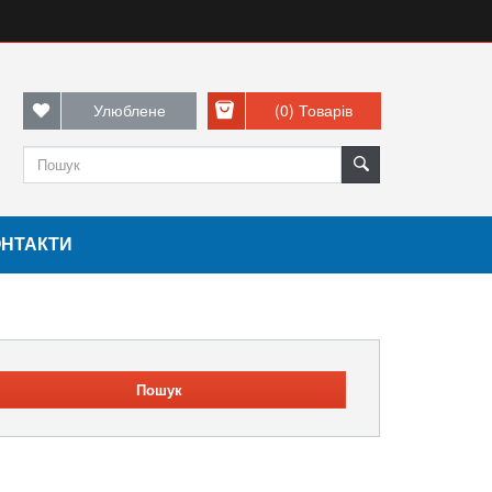
Улюблене
(0)
Товарів
ОНТАКТИ
Пошук