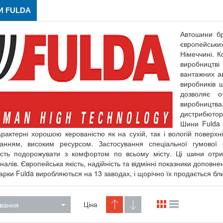
 FULDA
Автошини бр
європейських
Німеччині. К
виробництві
вантажних ав
виробників ш
дозволяє о
виробницт
дистрибюторс
Шини Fulda 
арактерні хорошою керованістю як на сухій, так і вологій повер
ванням, високим ресурсом. Застосування спеціальної гумово
ість подорожувати з комфортом по всьому місту. Ці шини отри
налів. Європейська якість, надійність та відмінні показники доповн
рки Fulda виробляються на 13 заводах, і щорічно їх продається бли
вання
Ціна