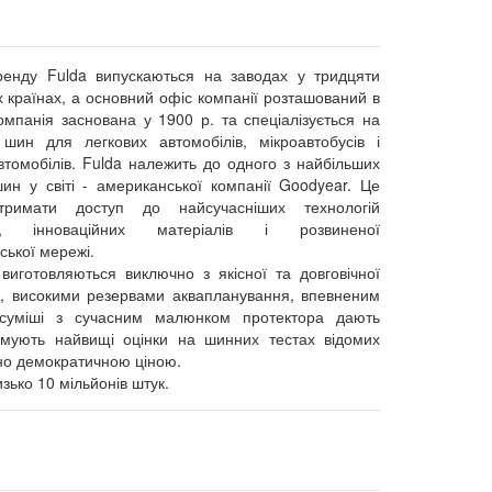
енду Fulda випускаються на заводах у тридцяти
 країнах, а основний офіс компанії розташований в
омпанія заснована у 1900 р. та спеціалізується на
 шин для легкових автомобілів, мікроавтобусів і
томобілів. Fulda належить до одного з найбільших
ин у світі - американської компанії Goodyear. Це
тримати доступ до найсучасніших технологій
ва, інноваційних матеріалів і розвиненої
ької мережі.
виготовляються виключно з якісної та довговічної
хні, високими резервами аквапланування, впевненим
ї суміші з сучасним малюнком протектора дають
мують найвищі оцінки на шинних тестах відомих
ено демократичною ціною.
зько 10 мільйонів штук.