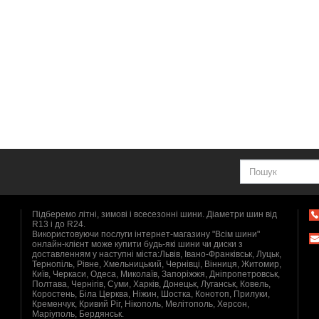
Підберемо літні, зимові і всесезонні шини. Діаметри шин від
R13 і до R24.
Використовуючи послуги інтернет-магазину "Всім шини"
онлайн-клієнт може купити будь-які шини чи диски з
доставленням у наступні міста:Львів, Івано-Франківськ, Луцьк,
Тернопіль, Рівне, Хмельницький, Чернівці, Вінниця, Житомир,
Київ, Черкаси, Одеса, Миколаїв, Запоріжжя, Дніпропетровськ,
Полтава, Чернігів, Суми, Харків, Донецьк, Луганськ, Ковель,
Коростень, Біла Церква, Ніжин, Шостка, Конотоп, Прилуки,
Кременчук, Кривий Ріг, Нікополь, Мелітополь, Херсон,
Маріуполь, Бердянськ.