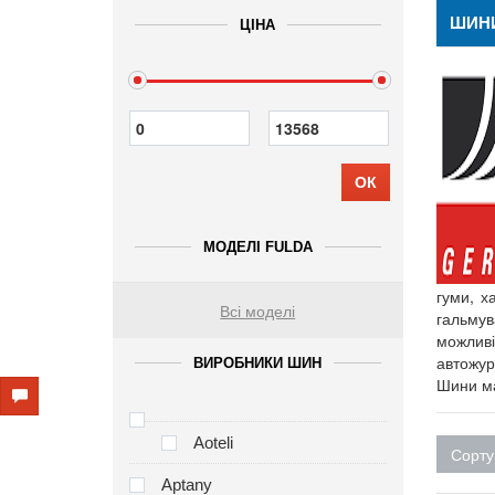
ШИНИ
ЦІНА
ОК
МОДЕЛІ FULDA
гуми, х
Всі моделі
гальму
можлив
автожур
ВИРОБНИКИ ШИН
Шини ма
Aoteli
Сорту
Aptany