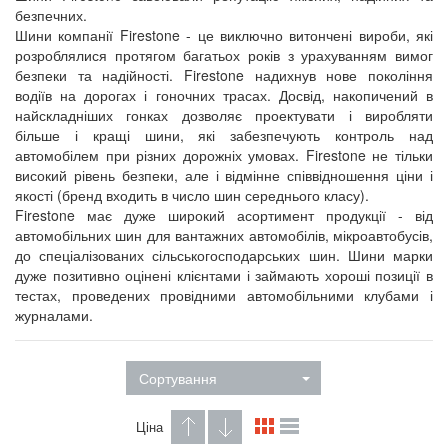
безпечних.
Шини компанії Firestone - це виключно витончені вироби, які
розроблялися протягом багатьох років з урахуванням вимог
безпеки та надійності. Firestone надихнув нове покоління
водіїв на дорогах і гоночних трасах. Досвід, накопичений в
найскладніших гонках дозволяє проектувати і виробляти
більше і кращі шини, які забезпечують контроль над
автомобілем при різних дорожніх умовах. Firestone не тільки
високий рівень безпеки, але і відмінне співвідношення ціни і
якості (бренд входить в число шин середнього класу).
Firestone має дуже широкий асортимент продукції - від
автомобільних шин для вантажних автомобілів, мікроавтобусів,
до спеціалізованих сільськогосподарських шин. Шини марки
дуже позитивно оцінені клієнтами і займають хороші позиції в
тестах, проведених провідними автомобільними клубами і
журналами.
Сортування
Ціна