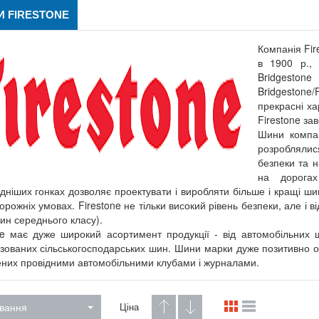
 FIRESTONE
Компанія Fir
в 1900 р., 
Bridgeston
Bridgestone
прекрасні ха
Firestone за
Шини компан
розроблялис
безпеки та н
на дорогах
дніших гонках дозволяє проектувати і виробляти більше і кращі ши
орожніх умовах. Firestone не тільки високий рівень безпеки, але і в
ин середнього класу).
ne має дуже широкий асортимент продукції - від автомобільних ш
ізованих сільськогосподарських шин. Шини марки дуже позитивно оці
них провідними автомобільними клубами і журналами.
вання
Ціна