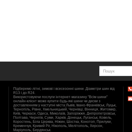
Підберемо літні, зимові і всесезонні шини. Діаметри шин від
R13 і до R24.
Використовуючи послуги інтернет-магазину "Всім шини"
онлайн-клієнт може купити будь-які шини чи диски з
доставленням у наступні міста:Львів, Івано-Франківськ, Луцьк,
Тернопіль, Рівне, Хмельницький, Чернівці, Вінниця, Житомир,
Київ, Черкаси, Одеса, Миколаїв, Запоріжжя, Дніпропетровськ,
Полтава, Чернігів, Суми, Харків, Донецьк, Луганськ, Ковель,
Коростень, Біла Церква, Ніжин, Шостка, Конотоп, Прилуки,
Кременчук, Кривий Ріг, Нікополь, Мелітополь, Херсон,
Маріуполь, Бердянськ.