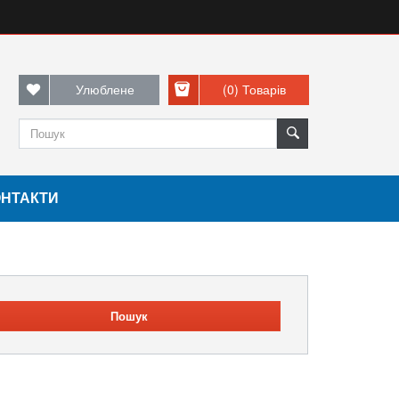
Улюблене
(0)
Товарів
ОНТАКТИ
Пошук