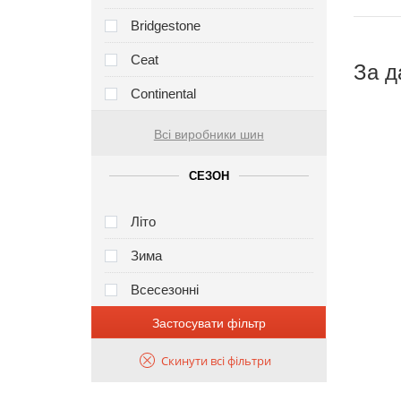
Bridgestone
Ceat
За д
Continental
Всі виробники шин
СЕЗОН
Літо
Зима
Всесезонні
Застосувати фільтр
Скинути всі фільтри