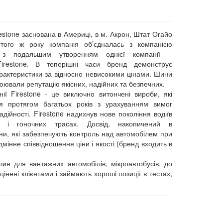
estone заснована в Америці, в м. Акрон, Штат Огайо
того ж року компанія об’єдналась з компанією
e з подальшим утворенням однієї компанії –
/Firestone. В теперішні часи бренд демонструє
рактеристики за відносно невисокими цінами. Шини
воювали репутацію якісних, надійних та безпечних.
ії Firestone - це виключно витончені вироби, які
я протягом багатьох років з урахуванням вимог
адійності. Firestone надихнув нове покоління водіїв
 і гоночних трасах. Досвід, накопичений в
ни, які забезпечують контроль над автомобілем при
ідмінне співвідношення ціни і якості (бренд входить в
ин для вантажних автомобілів, мікроавтобусів, до
нені клієнтами і займають хороші позиції в тестах,