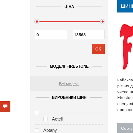
ШИНИ
ЦІНА
ОК
МОДЕЛІ FIRESTONE
найскла
Всі моделі
різних д
число ш
Firesto
ВИРОБНИКИ ШИН
спеціал
проведе
Aoteli
Сорту
Aptany