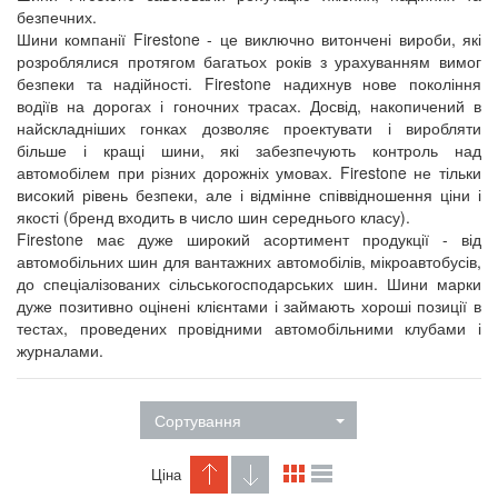
безпечних.
Шини компанії Firestone - це виключно витончені вироби, які
розроблялися протягом багатьох років з урахуванням вимог
безпеки та надійності. Firestone надихнув нове покоління
водіїв на дорогах і гоночних трасах. Досвід, накопичений в
найскладніших гонках дозволяє проектувати і виробляти
більше і кращі шини, які забезпечують контроль над
автомобілем при різних дорожніх умовах. Firestone не тільки
високий рівень безпеки, але і відмінне співвідношення ціни і
якості (бренд входить в число шин середнього класу).
Firestone має дуже широкий асортимент продукції - від
автомобільних шин для вантажних автомобілів, мікроавтобусів,
до спеціалізованих сільськогосподарських шин. Шини марки
дуже позитивно оцінені клієнтами і займають хороші позиції в
тестах, проведених провідними автомобільними клубами і
журналами.
Сортування
Ціна