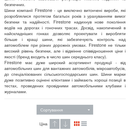
безпечних.
Шини компанії Firestone - це виключно витончені вироби, які
розроблялися протягом багатьох років з урахуванням вимог
безпеки та надійності. Firestone надихнув нове покоління
водіїв на дорогах і гоночних трасах. Досвід, накопичений в
найскладніших гонках дозволяє проектувати і виробляти
більше і кращі шини, які забезпечують контроль над
автомобілем при різних дорожніх умовах. Firestone не тільки
високий рівень безпеки, але і відмінне співвідношення ціни і
якості (бренд входить в число шин середнього класу).
Firestone має дуже широкий асортимент продукції - від
автомобільних шин для вантажних автомобілів, мікроавтобусів,
до спеціалізованих сільськогосподарських шин. Шини марки
дуже позитивно оцінені клієнтами і займають хороші позиції в
тестах, проведених провідними автомобільними клубами і
журналами.
Сортування
Ціна