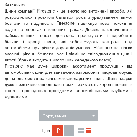
безпечних.
Шини компанії Firestone - це виключно витончені вироби, які
розроблялися протягом багатьох років з урахуванням вимог
безпеки та надійності. Firestone надихнув нове покоління
водіїв на дорогах і гоночних трасах. Досвід, накопичений в
найскладніших гонках дозволяє проектувати і виробляти
більше і кращі шини, які забезпечують контроль над
автомобілем при різних дорожніх умовах. Firestone не тільки
високий рівень безпеки, але і відмінне співвідношення ціни і
якості (бренд входить в число шин середнього класу).
Firestone має дуже широкий асортимент продукції - від
автомобільних шин для вантажних автомобілів, мікроавтобусів,
до спеціалізованих сільськогосподарських шин. Шини марки
дуже позитивно оцінені клієнтами і займають хороші позиції в
тестах, проведених провідними автомобільними клубами і
журналами.
Сортування
Ціна